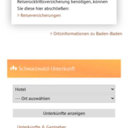
Reiserücktrittsversicherung benötigen, können
Sie diese hier abschließen:
> Reiseversicherungen
> Ortsinformationen zu Baden-Baden
Schwarzwald-Unterkunft
Unterkünfte & Gastgeber