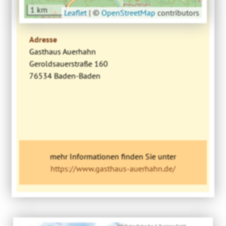
1 km
Leaflet
|
©
OpenStreetMap
contributors
Adresse
Gasthaus Auerhahn
Geroldsauerstraße 160
76534 Baden-Baden
mehr Informationen finden Sie unter
https://www.gasthaus-auerhahn.de/
Bild: Baden-Baden Kur & Tourismus GmbH