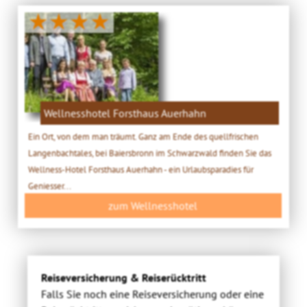
★★★★
Wellnesshotel Forsthaus Auerhahn
Ein Ort, von dem man träumt. Ganz am Ende des quellfrischen
Langenbachtales, bei Baiersbronn im Schwarzwald finden Sie das
Wellness-Hotel Forsthaus Auerhahn - ein Urlaubsparadies für
Geniesser...
zum Wellnesshotel
Reiseversicherung & Reiserücktritt
Falls Sie noch eine Reiseversicherung oder eine