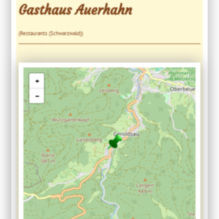
Gasthaus Auerhahn
(Restaurants (Schwarzwald))
+
−