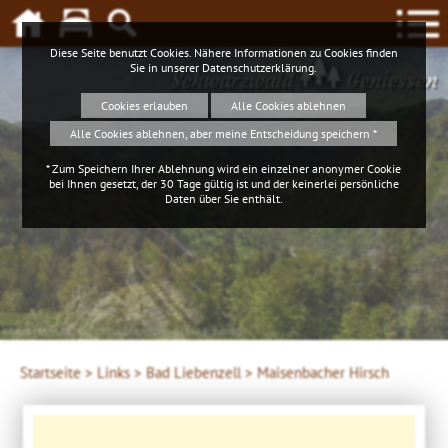
Diese Seite benutzt Cookies. Nähere Informationen zu Cookies finden
Sie in unserer
Datenschutzerklärung
.
Schwarzwald
Geniessen
Cookies erlauben
Alle Cookies ablehnen
Alle Cookies ablehnen, aber meine Entscheidung speichern *
* Zum Speichern Ihrer Ablehnung wird ein einzelner anonymer Cookie
bei Ihnen gesetzt, der 30 Tage gültig ist und der keinerlei persönliche
Daten über Sie enthält.
Klaus Hansen, © Schluchtensteig Schwarzwald
Startseite >
Links >
Bad Liebenzell >
Maisenbacher Hirsch