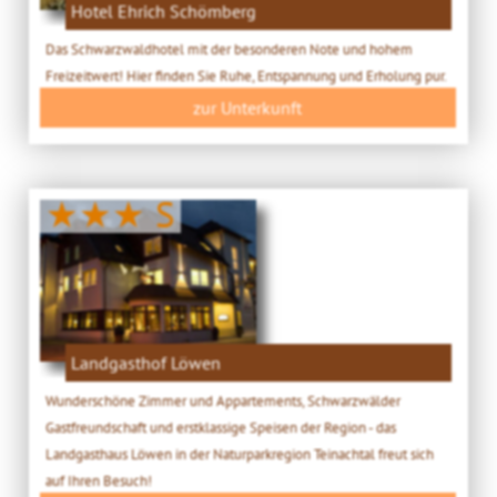
Hotel Ehrich Schömberg
Das Schwarzwaldhotel mit der besonderen Note und hohem
Freizeitwert! Hier finden Sie Ruhe, Entspannung und Erholung pur.
zur Unterkunft
★★★ S
Landgasthof Löwen
Wunderschöne Zimmer und Appartements, Schwarzwälder
Gastfreundschaft und erstklassige Speisen der Region - das
Landgasthaus Löwen in der Naturparkregion Teinachtal freut sich
auf Ihren Besuch!