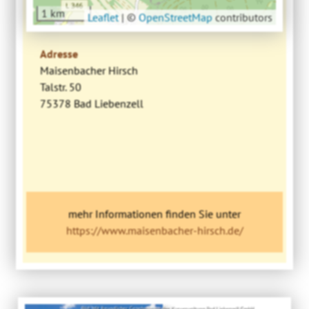
1 km
Leaflet
|
©
OpenStreetMap
contributors
Adresse
Maisenbacher Hirsch
Talstr. 50
75378 Bad Liebenzell
mehr Informationen finden Sie unter
https://www.maisenbacher-hirsch.de/
Bild: Mit freundlicher Genehmigung der Kurverwaltung Bad Liebenzell GmbH