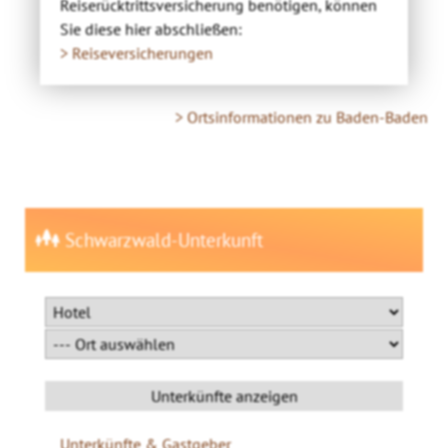
Reiserücktrittsversicherung benötigen, können
Sie diese hier abschließen:
> Reiseversicherungen
> Ortsinformationen zu Baden-Baden
Schwarzwald-Unterkunft
Unterkünfte & Gastgeber