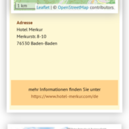
1 km
Leaflet
|
©
OpenStreetMap
contributors
Adresse
Hotel Merkur
Merkurstr. 8-10
76530 Baden-Baden
mehr Informationen finden Sie unter
https://www.hotel-merkur.com/de
Bild: Baden-Baden Kur & Tourismus GmbH