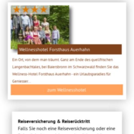
★★★★
Wellnesshotel Forsthaus Auerhahn
Ein Ort, von dem man träumt. Ganz am Ende des quellfrischen
Langenbachtales, bei Baiersbronn im Schwarzwald finden Sie das
Wellness-Hotel Forsthaus Auerhahn - ein Urlaubsparadies für
Geniesser...
zum Wellnesshotel
Reiseversicherung & Reiserücktritt
Falls Sie noch eine Reiseversicherung oder eine