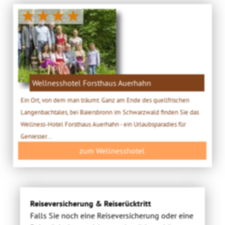
★★★★
Wellnesshotel Forsthaus Auerhahn
Ein Ort, von dem man träumt. Ganz am Ende des quellfrischen
Langenbachtales, bei Baiersbronn im Schwarzwald finden Sie das
Wellness-Hotel Forsthaus Auerhahn - ein Urlaubsparadies für
Geniesser...
zum Wellnesshotel
Reiseversicherung & Reiserücktritt
Falls Sie noch eine Reiseversicherung oder eine