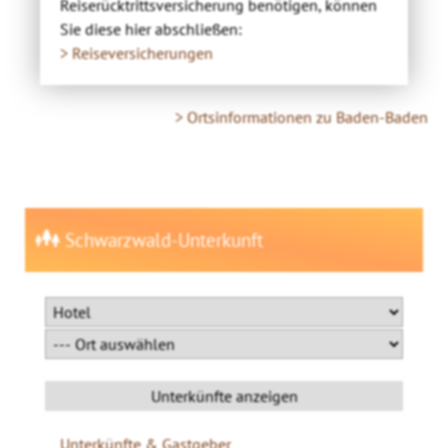
Reiserücktrittsversicherung benötigen, können
Sie diese hier abschließen:
> Reiseversicherungen
> Ortsinformationen zu Baden-Baden
Schwarzwald-Unterkunft
Unterkünfte & Gastgeber