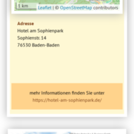
1 km
Leaflet
|
©
OpenStreetMap
contributors
Adresse
Hotel am Sophienpark
Sophienstr. 14
76530 Baden-Baden
mehr Informationen finden Sie unter
https://hotel-am-sophienpark.de/
Bild: Baden-Baden Kur & Tourismus GmbH