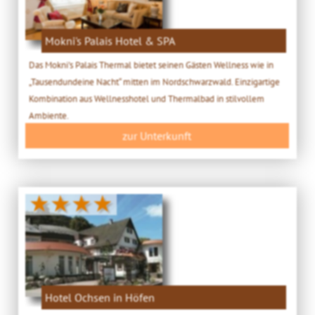
Mokni's Palais Hotel & SPA
Das Mokni's Palais Thermal bietet seinen Gästen Wellness wie in
„Tausendundeine Nacht“ mitten im Nordschwarzwald. Einzigartige
Kombination aus Wellnesshotel und Thermalbad in stilvollem
Ambiente.
zur Unterkunft
★★★★
Hotel Ochsen in Höfen