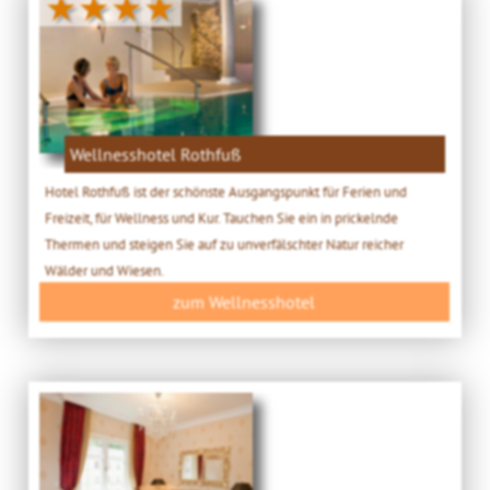
★★★★
Wellnesshotel Rothfuß
Hotel Rothfuß ist der schönste Ausgangspunkt für Ferien und
Freizeit, für Wellness und Kur. Tauchen Sie ein in prickelnde
Thermen und steigen Sie auf zu unverfälschter Natur reicher
Wälder und Wiesen.
zum Wellnesshotel