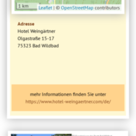
1 km
Leaflet
|
©
OpenStreetMap
contributors
Adresse
Hotel Weingärtner
Olgastraße 15-17
75323 Bad Wildbad
mehr Informationen finden Sie unter
https://www.hotel-weingaertner.com/de/
Bild: Mit freundlicher Genehmigung der Stadt Bad Wildbad