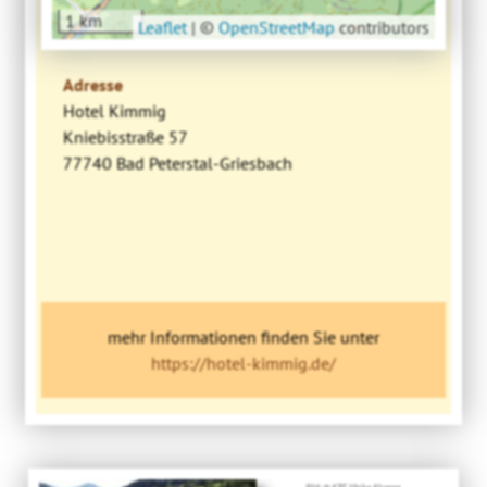
1 km
Leaflet
|
©
OpenStreetMap
contributors
Adresse
Hotel Kimmig
Kniebisstraße 57
77740 Bad Peterstal-Griesbach
mehr Informationen finden Sie unter
https://hotel-kimmig.de/
Bild: © KTG Ulrike Klumpp