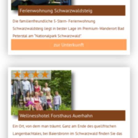
Ferienwohnung Schwarzwaldsteig
Die familienfreundliche 5-Stern- Ferienwohnung
Schwarzwaldsteig liegt in bester Lage im Premium-Wanderort Bad
Peterstal am “Nationalpark Schwarzwald".
zur Unterkunft
★★★★
Wellnesshotel Forsthaus Auerhahn
Ein Ort, von dem man träumt. Ganz am Ende des quellfrischen
Langenbachtales, bei Baiersbronn im Schwarzwald finden Sie das