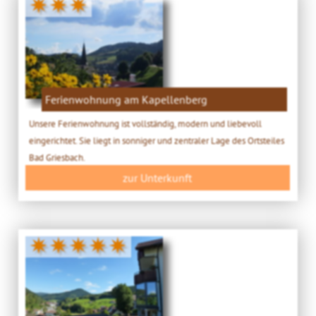
✷✷✷
Ferienwohnung am Kapellenberg
Unsere Ferienwohnung ist vollständig, modern und liebevoll
eingerichtet. Sie liegt in sonniger und zentraler Lage des Ortsteiles
Bad Griesbach.
zur Unterkunft
✷✷✷✷✷