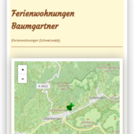
Ferienwohnungen
Baumgartner
(Ferienwohnungen (Schwarzwald))
+
−