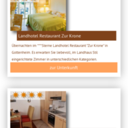
Landhotel Restaurant Zur Krone
Übernachten im ***Sterne Landhotel Restaurant "Zur Krone" in
Gottenheim. Es erwarten Sie liebevoll, im Landhaus Stil
eingerichtete Zimmer in unterschiedlichen Kategorien.
zur Unterkunft
✷✷✷✷