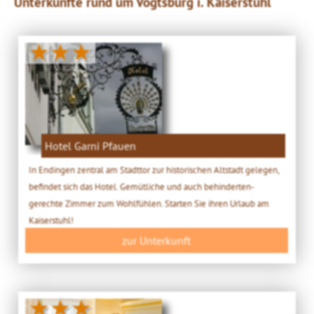
Unterkünfte rund um Vogtsburg i. Kaiserstuhl
★★★
Hotel Garni Pfauen
In Endingen zentral am Stadttor zur historischen Altstadt gelegen,
befindet sich das Hotel. Gemütliche und auch behinderten-
gerechte Zimmer zum Wohlfühlen. Starten Sie ihren Urlaub am
Kaiserstuhl!
zur Unterkunft
★★★