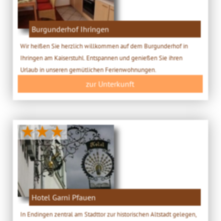
Burgunderhof Ihringen
Wir heißen Sie herzlich willkommen auf dem Burgunderhof in
Ihringen am Kaiserstuhl. Entspannen und genießen Sie ihren
Urlaub in unseren gemütlichen Ferienwohnungen.
zur Unterkunft
★★★
Hotel Garni Pfauen
In Endingen zentral am Stadttor zur historischen Altstadt gelegen,