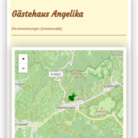
Gästehaus Angelika
(Ferienwohnungen (Schwarzwald))
+
−