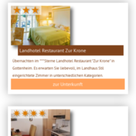
★★★
Landhotel Restaurant Zur Krone
Übernachten im ***Sterne Landhotel Restaurant "Zur Krone" in
Gottenheim. Es erwarten Sie liebevoll, im Landhaus Stil
eingerichtete Zimmer in unterschiedlichen Kategorien.
zur Unterkunft
✷✷✷✷