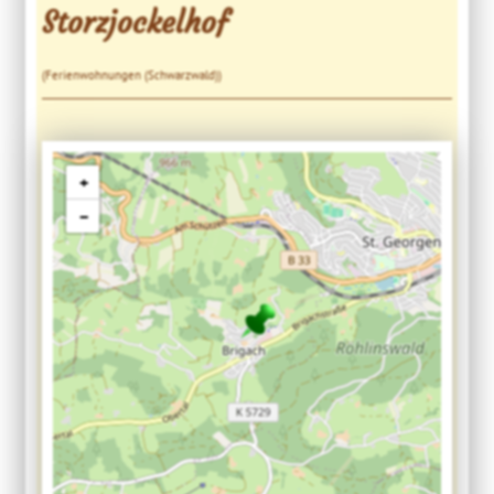
Storzjockelhof
(Ferienwohnungen (Schwarzwald))
+
−