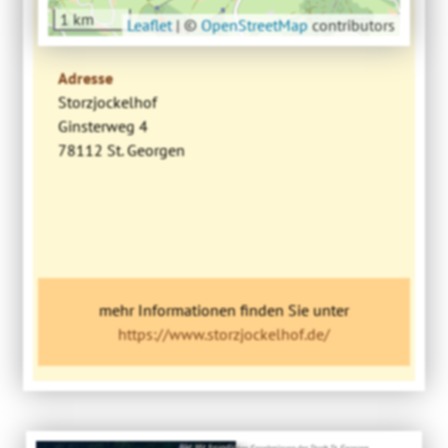
1 km
Leaflet
|
©
OpenStreetMap
contributors
Adresse
Storzjockelhof
Ginsterweg 4
78112 St. Georgen
mehr Informationen finden Sie unter
https://www.storzjockelhof.de/
Bild: Mit freundlicher Genehmigung der Stadt St. Georgen