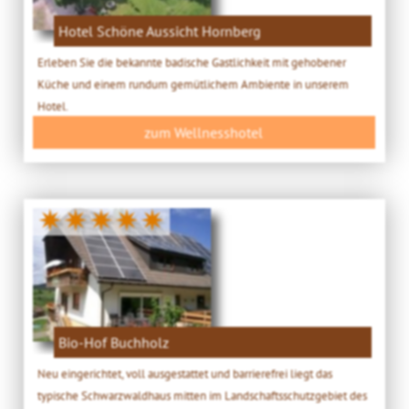
Hotel Schöne Aussicht Hornberg
Erleben Sie die bekannte badische Gastlichkeit mit gehobener
Küche und einem rundum gemütlichem Ambiente in unserem
Hotel.
zum Wellnesshotel
✷✷✷✷✷
Bio-Hof Buchholz
Neu eingerichtet, voll ausgestattet und barrierefrei liegt das
typische Schwarzwaldhaus mitten im Landschaftsschutzgebiet des