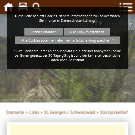
Diese Seite benutzt Cookies. Nähere Informationen zu Cookies finden
Sie in unserer
Datenschutzerklärung
.
Schwarzwald
Geniessen
Cookies erlauben
Alle Cookies ablehnen
Alle Cookies ablehnen, aber meine Entscheidung speichern *
* Zum Speichern Ihrer Ablehnung wird ein einzelner anonymer Cookie
bei Ihnen gesetzt, der 30 Tage gültig ist und der keinerlei persönliche
Daten über Sie enthält.
Klaus Hansen, © Schluchtensteig Schwarzwald
Startseite >
Links >
St. Georgen i. Schwarzwald >
Storzjockelhof