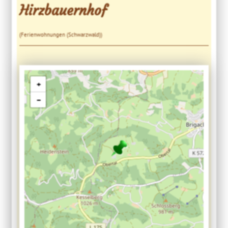
Hirzbauernhof
(Ferienwohnungen (Schwarzwald))
+
−