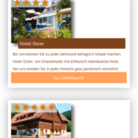
★★★★
Hotel Dorer
Bei uns können Sie zu jeder Jahreszeit behaglich Urlaub machen.
Hotel Dorer - ein Urlaubshotel mit erfreulich individueller Note.
Von uns werden Sie in jeder Hinsicht ganz persönlich verwöhnt.
zur Unterkunft
✷✷✷✷✷