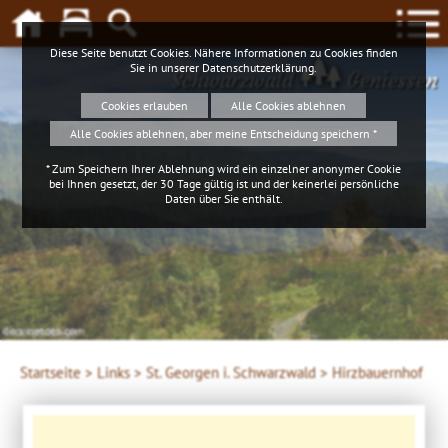
Diese Seite benutzt Cookies. Nähere Informationen zu Cookies finden
Sie in unserer
Datenschutzerklärung
.
Schwarzwald
Geniessen
Cookies erlauben
Alle Cookies ablehnen
Alle Cookies ablehnen, aber meine Entscheidung speichern *
* Zum Speichern Ihrer Ablehnung wird ein einzelner anonymer Cookie
bei Ihnen gesetzt, der 30 Tage gültig ist und der keinerlei persönliche
Daten über Sie enthält.
4ws-netdesign
Startseite >
Links >
St. Georgen i. Schwarzwald >
Hirzbauernhof