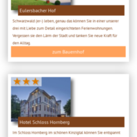
Eulersbacher Hof
Schwarzwald (er-) leben, genau das können Sie in einer unserer
drei mit Liebe zum Detail eingerichteten Ferienwohnungen.
Vergessen sie den Lärm der Stadt und tanken Sie neue Kraft für
den Alltag.
zum Bauernhof
★★★
Hotel Schloss Hornberg
Im Schloss Hornberg im schönen Kinzigtal können Sie entspannt