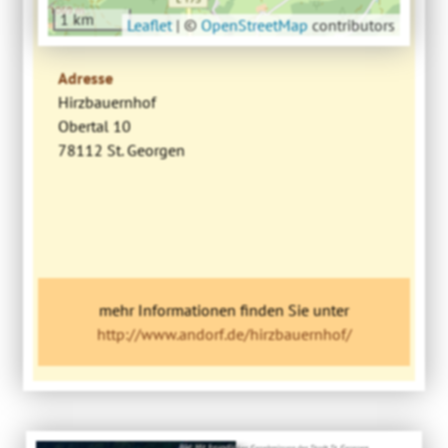
1 km
Leaflet
|
©
OpenStreetMap
contributors
Adresse
Hirzbauernhof
Obertal 10
78112 St. Georgen
mehr Informationen finden Sie unter
http://www.andorf.de/hirzbauernhof/
Bild: Mit freundlicher Genehmigung der Stadt St. Georgen