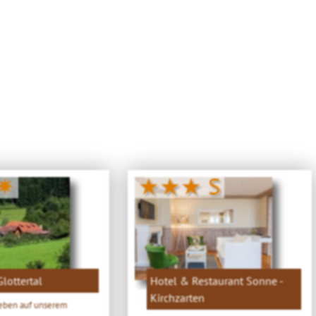
✷
★★★ S
lottertal
Hotel & Restaurant Sonne -
Kirchzarten
Leben auf unserem