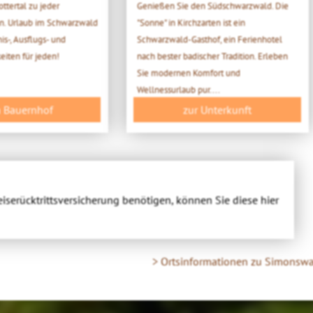
ttertal zu jeder
Genießen Sie den Südschwarzwald. Die
en. Urlaub im Schwarzwald
"Sonne" in Kirchzarten ist ein
is-, Ausflugs- und
Schwarzwald-Gasthof, ein Ferienhotel
iten für jeden!
nach bester badischer Tradition. Erleben
Sie modernen Komfort und
Wellnessurlaub pur....
 Bauernhof
zur Unterkunft
eiserücktrittsversicherung benötigen, können Sie diese hier
> Ortsinformationen zu Simonsw