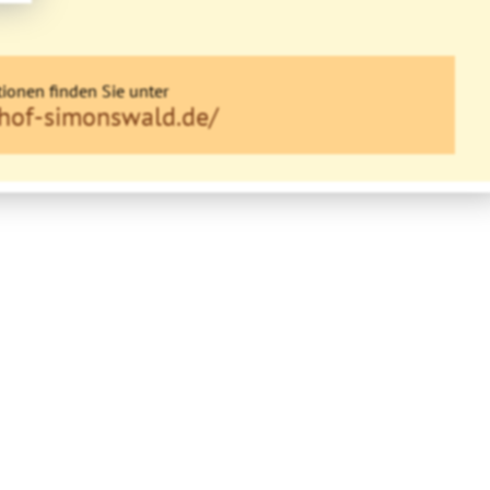
ionen finden Sie unter
nhof-simonswald.de/