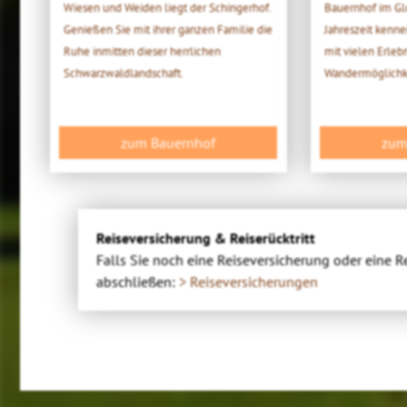
Wiesen und Weiden liegt der Schingerhof.
Bauernhof im Glo
Genießen Sie mit ihrer ganzen Familie die
Jahreszeit kenn
Ruhe inmitten dieser herrlichen
mit vielen Erlebn
Schwarzwaldlandschaft.
Wandermöglichke
zum Bauernhof
zum
Reiseversicherung & Reiserücktritt
Falls Sie noch eine Reiseversicherung oder eine R
abschließen:
> Reiseversicherungen