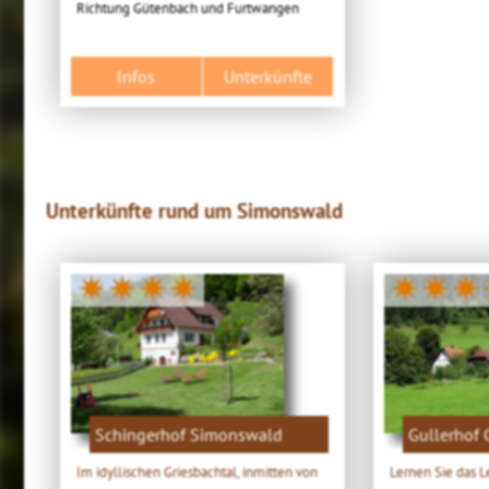
Richtung Gütenbach und Furtwangen
Infos
Unterkünfte
Unterkünfte rund um Simonswald
✷✷✷✷
✷✷✷
Schingerhof Simonswald
Gullerhof G
Im idyllischen Griesbachtal, inmitten von
Lernen Sie das 