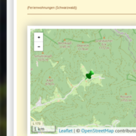
(Ferienwohnungen (Schwarzwald))
+
−
1 km
Leaflet
|
©
OpenStreetMap
contributo