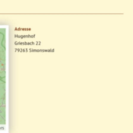
Adresse
Hugenhof
Griesbach 22
79263 Simonswald
rs