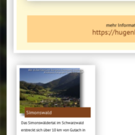
mehr Informat
https://huge
Bild: © ZweiTälerLand Tourismus,Simonswald, Dorfmitte,
Kirchturm, Fotografen "Clemens Emmler"
Simonswald
Das Simonswäldertal im Schwarzwald
erstreckt sich über 10 km von Gutach in