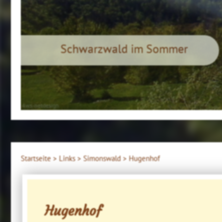
Schwarzwald im Sommer
4ws-netdesign
Startseite >
Links >
Simonswald >
Hugenhof
Hugenhof