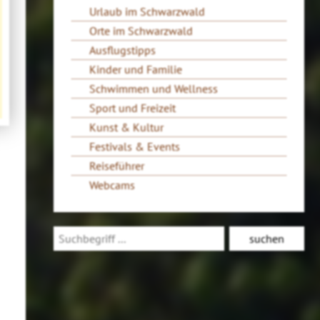
Urlaub im Schwarzwald
Orte im Schwarzwald
Ausflugstipps
Kinder und Familie
Schwimmen und Wellness
Sport und Freizeit
Kunst & Kultur
Festivals & Events
Reiseführer
Webcams