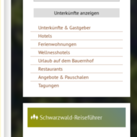
Unterkünfte & Gastgeber
Hotels
Ferienwohnungen
Wellnesshotels
Urlaub auf dem Bauernhof
Restaurants
Angebote & Pauschalen
Tagungen
Schwarzwald-Reiseführer