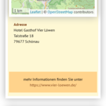
1 km
Leaflet
|
©
OpenStreetMap
contributors
Adresse
Hotel Gasthof Vier Löwen
Talstraße 18
79677 Schönau
mehr Informationen finden Sie unter
https://www.vier-loewen.de/