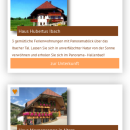
Haus Hubertus Ibach
3 gemütliche Ferienwohnungen mit Panoramablick über das
Ibacher Tal. Lassen Sie sich in unverfälschter Natur von der Sonne
verwöhnen und erholen Sie sich im Panorama - Hallenbad!
zur Unterkunft
♥
Haus Morgensonne in Aitern