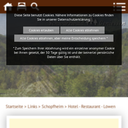
Diese Seite benutzt Cookies. Nähere Informationen zu Cookies finden
Sie in unserer
Datenschutzerklärung
.
Schwarzwald
Geniessen
Cookies erlauben
Alle Cookies ablehnen
Alle Cookies ablehnen, aber meine Entscheidung speichern *
* Zum Speichern Ihrer Ablehnung wird ein einzelner anonymer Cookie
bei Ihnen gesetzt, der 30 Tage gültig ist und der keinerlei persönliche
Daten über Sie enthält.
Klaus Hansen, © Schluchtensteig Schwarzwald
Startseite >
Links >
Schopfheim >
Hotel - Restaurant - Löwen