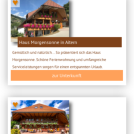
♥
Haus Morgensonne in Aitern
Gemütlich und natürlich... So präsentiert sich das Haus
Morgensonne. Schöne Ferienwohnung und umfangreiche
Serviceleistungen sorgen für einen entspannten Urlaub.
zur Unterkunft
♥