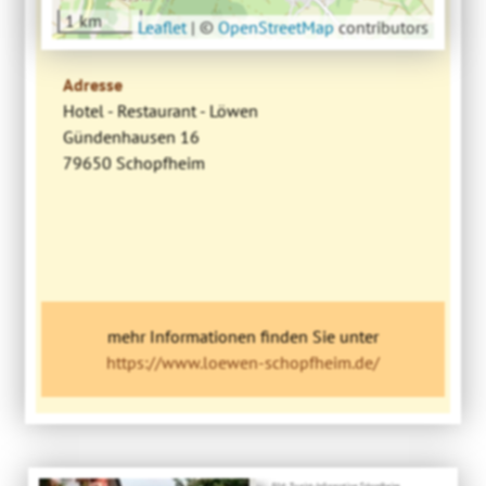
1 km
Leaflet
|
©
OpenStreetMap
contributors
Adresse
Hotel - Restaurant - Löwen
Gündenhausen 16
79650 Schopfheim
mehr Informationen finden Sie unter
https://www.loewen-schopfheim.de/
Bild: Tourist-Information Schopfheim