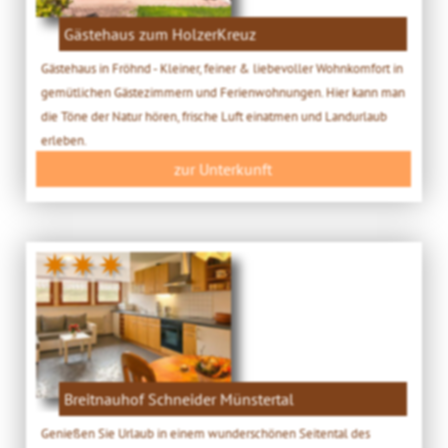
Gästehaus zum HolzerKreuz
Gästehaus in Fröhnd - Kleiner, feiner & liebevoller Wohnkomfort in
gemütlichen Gästezimmern und Ferienwohnungen. Hier kann man
die Töne der Natur hören, frische Luft einatmen und Landurlaub
erleben.
zur Unterkunft
✷✷✷
Breitnauhof Schneider Münstertal
Genießen Sie Urlaub in einem wunderschönen Seitental des