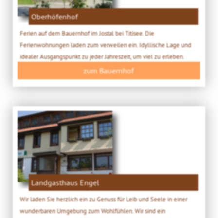
Oberhöfenhof
Ferien auf dem Bauernhof im Jostal bei Titisee. Die
Ferienwohnungen laden zum verweilen ein. Idyllische Lage und
idealer Ausgangspunkt zu jeder Jahreszeit, um viel zu erleben.
zum Bauernhof
Landgasthaus Engel
Wir laden Sie herzlich ein zu Genuss für Leib und Seele in einer
wunderbaren Umgebung zum Wohlfühlen. Wir sind ein