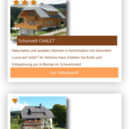
★★★
Schonzeit CHALET
Naturnahes und autarkes Wohnen in Kombination mit dezentem
Luxus auf 160m² im Vollholz Haus. Erleben Sie Ruhe und
Entspannung pur in Bernau im Schwarzwald.
zur Unterkunft
♥