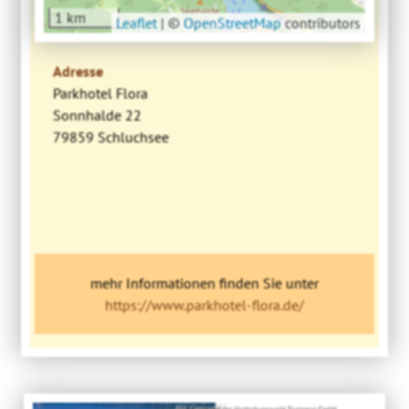
1 km
Leaflet
|
©
OpenStreetMap
contributors
Adresse
Parkhotel Flora
Sonnhalde 22
79859 Schluchsee
mehr Informationen finden Sie unter
https://www.parkhotel-flora.de/
Bild: Copyright der Hochschwarzwald Tourismus GmbH