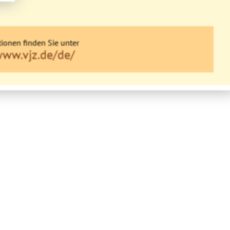
ionen finden Sie unter
www.vjz.de/de/