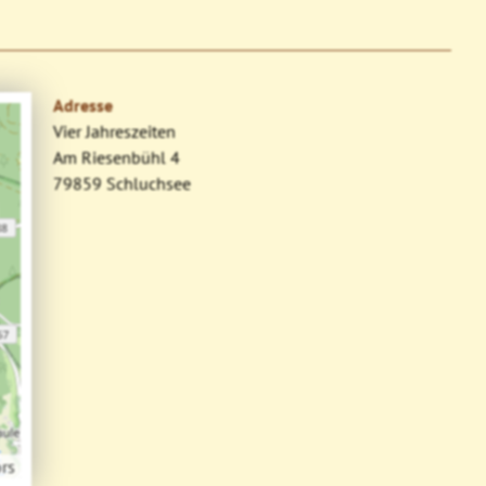
Adresse
Vier Jahreszeiten
Am Riesenbühl 4
79859 Schluchsee
rs