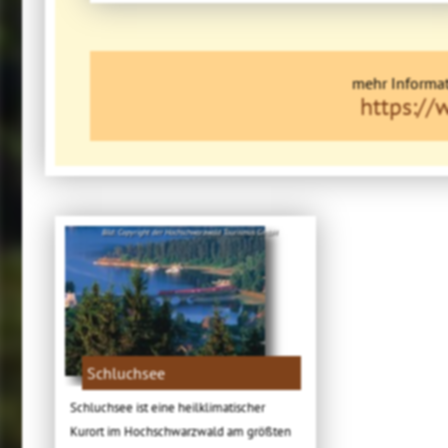
mehr Informat
https://
Bild: Copyright der Hochschwarzwald Tourismus GmbH
Schluchsee
Schluchsee ist eine heilklimatischer
Kurort im Hochschwarzwald am größten