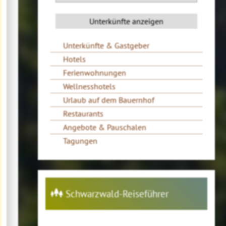
Unterkünfte & Gastgeber
Hotels
Ferienwohnungen
Wellnesshotels
Urlaub auf dem Bauernhof
Restaurants
Angebote & Pauschalen
Tagungen
Schwarzwald-Reiseführer