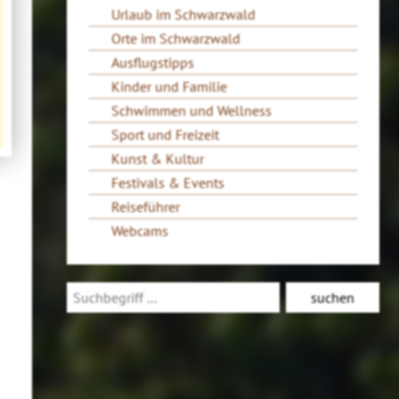
Urlaub im Schwarzwald
Orte im Schwarzwald
Ausflugstipps
Kinder und Familie
Schwimmen und Wellness
Sport und Freizeit
Kunst & Kultur
Festivals & Events
Reiseführer
Webcams