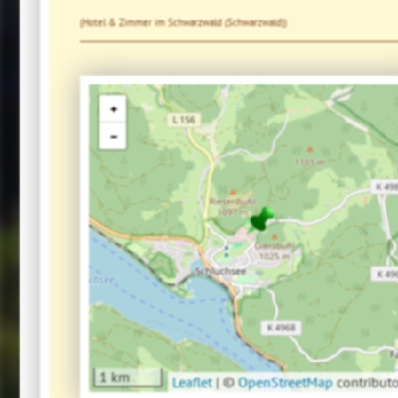
(Hotel & Zimmer im Schwarzwald (Schwarzwald))
+
−
1 km
Leaflet
|
©
OpenStreetMap
contributo