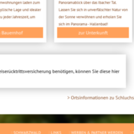
rienwohnungen laden zum
Panoramablick über das Ibacher Tal.
dyllische Lage und idealer
Lassen Sie sich in unverfälschter Natur von
 jeder Jahreszeit, um
der Sonne verwöhnen und erholen Sie
sich im Panorama - Hallenbad!
 Bauernhof
zur Unterkunft
eiserücktrittsversicherung benötigen, können Sie diese hier
> Ortsinformationen zu Schluch
SCHWARZWALD
LINKS
WERBEN & PARTNER WERDEN