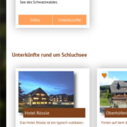
See des Schwarzwaldes.
Infos
Unterkünfte
Unterkünfte rund um Schluchsee
♥
Hotel Rössle
Oberhöfen
Das Hotel Rössle ist ein typisch rustikales -
Ferien auf dem B