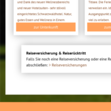
und Dank des neuen Wellnessbereichs
Titisee. Die Fe
und neuer Hotelsuiten - sehr stilvoll
verweilen ein. I
eingerichtetes Schwarzwaldhotel. Natur,
Ausgangspunkt zu
gutes Essen und Wellness in Einem.
viel zu erleben.
zur Unterkunft
zum
Reiseversicherung & Reiserücktritt
Falls Sie noch eine Reiseversicherung oder eine R
abschließen:
> Reiseversicherungen