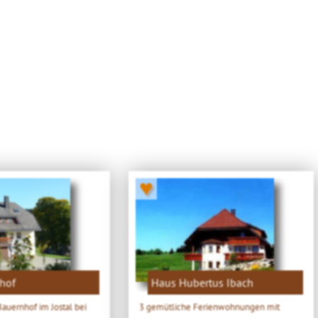
♥
hof
Haus Hubertus Ibach
auernhof im Jostal bei
3 gemütliche Ferienwohnungen mit