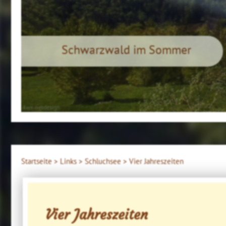
Schwarzwald im Sommer
4ws-netdesign
Startseite >
Links >
Schluchsee >
Vier Jahreszeiten
Vier Jahreszeiten