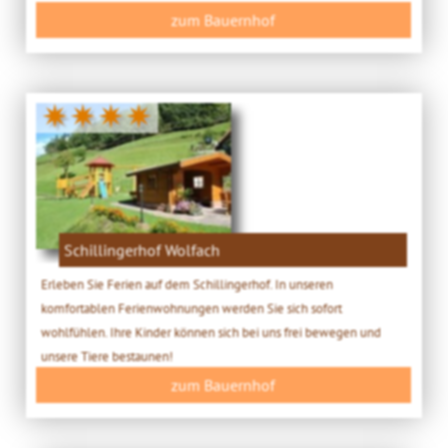
zum Bauernhof
✷✷✷✷
Schillingerhof Wolfach
Erleben Sie Ferien auf dem Schillingerhof. In unseren
komfortablen Ferienwohnungen werden Sie sich sofort
wohlfühlen. Ihre Kinder können sich bei uns frei bewegen und
unsere Tiere bestaunen!
zum Bauernhof