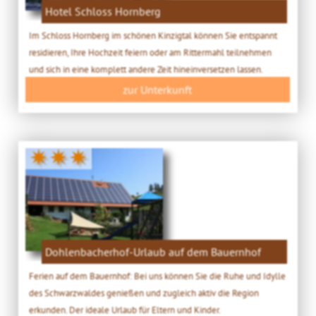
Hotel Schloss Hornberg
Im Schloss Hornberg im schönen Kinzigtal können Sie entspannt
residieren, Ihre Hochzeit feiern oder am Rittermahl teilnehmen
und sich in eine komplett andere Zeit hineinversetzen lassen.
zur Unterkunft
✷✷✷
Dohlenbacherhof-Urlaub auf dem Bauernhof
Ferien auf dem Bauernhof: Bei uns können Sie die Ruhe und Idylle
des Schwarzwaldes genießen und zugleich aktiv die Region
erkunden. Der ideale Urlaub für Eltern und Kinder.