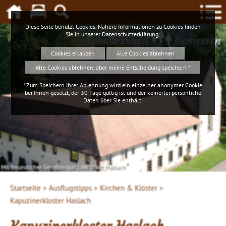
Diese Seite benutzt Cookies. Nähere Informationen zu Cookies finden
Sie in unserer
Datenschutzerklärung
.
Schwarzwald
Geniessen
Cookies erlauben
Alle Cookies ablehnen
Alle Cookies ablehnen, aber meine Entscheidung speichern *
* Zum Speichern Ihrer Ablehnung wird ein einzelner anonymer Cookie
bei Ihnen gesetzt, der 30 Tage gültig ist und der keinerlei persönliche
Daten über Sie enthält.
Mit freundlicher Genehmigung der Stadt Haslach
Startseite >
Ausflugstipps >
Kirchen & Klöster >
Kapuzinerkloster Haslach