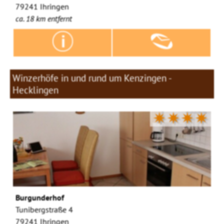
79241 Ihringen
ca. 18 km entfernt
Winzerhöfe in und rund um Kenzingen -
Hecklingen
✷✷✷✷
Burgunderhof
Tunibergstraße 4
79241 Ihringen