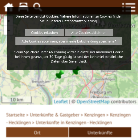
Diese Seite benutzt Cookies. Nähere Informationen zu Cookies finden
+
Sie in unserer
Datenschutzerklärung
.
Schwarzwald
Geniessen
−
Cookies erlauben
Alle Cookies ablehnen
Alle Cookies ablehnen, aber meine Entscheidung speichern *
* Zum Speichern Ihrer Ablehnung wird ein einzelner anonymer Cookie
bei Ihnen gesetzt, der 30 Tage gültig ist und der keinerlei persönliche
Daten über Sie enthält.
10 km
Leaflet
|
©
OpenStreetMap
contributors
Startseite >
Unterkünfte & Gastgeber >
Kenzingen >
Kenzingen
- Hecklingen >
Unterkünfte in Kenzingen - Hecklingen
Ort
Unterkünfte