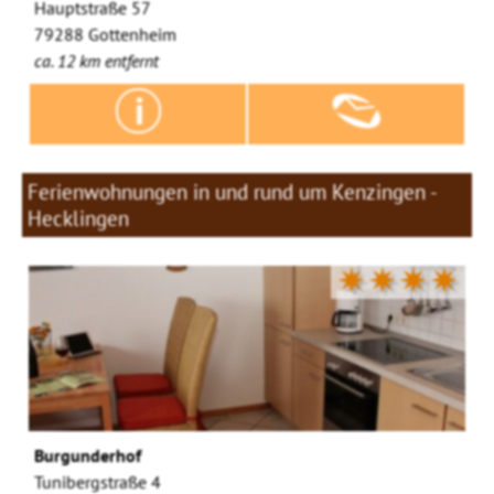
Hauptstraße 57
79288 Gottenheim
ca. 12 km entfernt
Ferienwohnungen in und rund um Kenzingen -
Hecklingen
✷✷✷✷
Burgunderhof
Tunibergstraße 4