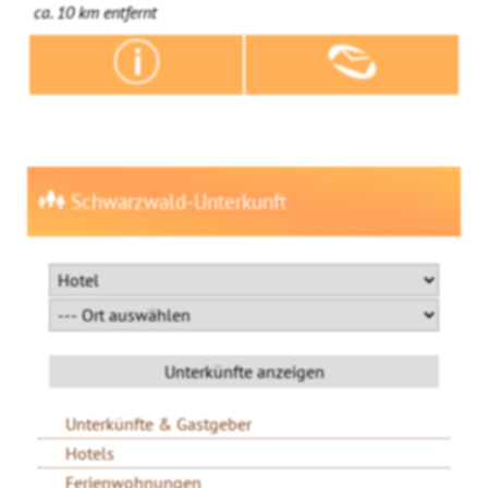
ca. 10 km entfernt
Schwarzwald-Unterkunft
Unterkünfte & Gastgeber
Hotels
Ferienwohnungen