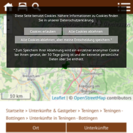
Diese Seite benutzt Cookies. Nähere Informationen zu Cookies finden
+
Sie in unserer
Datenschutzerklärung
.
Schwarzwald
Geniessen
−
Cookies erlauben
Alle Cookies ablehnen
Alle Cookies ablehnen, aber meine Entscheidung speichern *
* Zum Speichern Ihrer Ablehnung wird ein einzelner anonymer Cookie
bei Ihnen gesetzt, der 30 Tage gültig ist und der keinerlei persönliche
Daten über Sie enthält.
10 km
Leaflet
|
©
OpenStreetMap
contributors
Startseite >
Unterkünfte & Gastgeber >
Teningen >
Teningen -
Bottingen >
Unterkünfte in Teningen - Bottingen
Ort
Unterkünfte