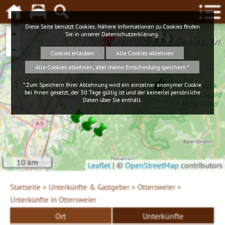
Diese Seite benutzt Cookies. Nähere Informationen zu Cookies finden
+
Sie in unserer
Datenschutzerklärung
.
Schwarzwald
Geniessen
−
Cookies erlauben
Alle Cookies ablehnen
Alle Cookies ablehnen, aber meine Entscheidung speichern *
* Zum Speichern Ihrer Ablehnung wird ein einzelner anonymer Cookie
bei Ihnen gesetzt, der 30 Tage gültig ist und der keinerlei persönliche
Daten über Sie enthält.
10 km
Leaflet
|
©
OpenStreetMap
contributors
Startseite >
Unterkünfte & Gastgeber >
Ottersweier >
Unterkünfte in Ottersweier
Ort
Unterkünfte