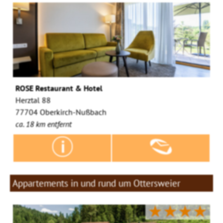
ROSE Restaurant & Hotel
Herztal 88
77704 Oberkirch-Nußbach
ca. 18 km entfernt
Appartements in und rund um Ottersweier
★★★★