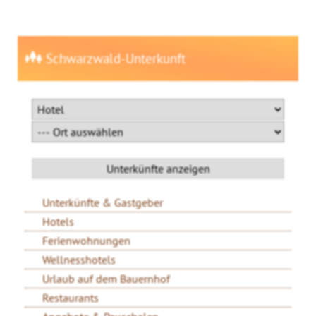
Schwarzwald-Unterkunft
Unterkünfte & Gastgeber
Hotels
Ferienwohnungen
Wellnesshotels
Urlaub auf dem Bauernhof
Restaurants