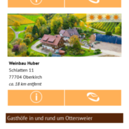
✷✷✷✷
Weinbau Huber
Schlatten 11
77704 Oberkirch
ca. 18 km entfernt
Gasthöfe in und rund um Ottersweier