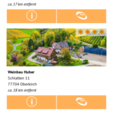
ca. 17 km entfernt
✷✷✷✷
Weinbau Huber
Schlatten 11
77704 Oberkirch
ca. 18 km entfernt