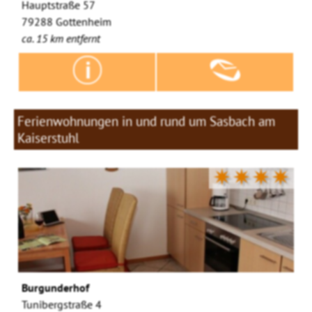
Hauptstraße 57
79288 Gottenheim
ca. 15 km entfernt
Ferienwohnungen in und rund um Sasbach am
Kaiserstuhl
✷✷✷✷
Burgunderhof
Tunibergstraße 4