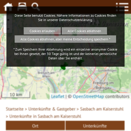
Diese Seite benutzt Cookies. Nähere Informationen zu Cookies finden
+
Sie in unserer
Datenschutzerklärung
.
Schwarzwald
Geniessen
−
Cookies erlauben
Alle Cookies ablehnen
Alle Cookies ablehnen, aber meine Entscheidung speichern *
* Zum Speichern Ihrer Ablehnung wird ein einzelner anonymer Cookie
bei Ihnen gesetzt, der 30 Tage gültig ist und der keinerlei persönliche
Daten über Sie enthält.
10 km
Leaflet
|
©
OpenStreetMap
contributors
Startseite >
Unterkünfte & Gastgeber >
Sasbach am Kaiserstuhl
>
Unterkünfte in Sasbach am Kaiserstuhl
Ort
Unterkünfte