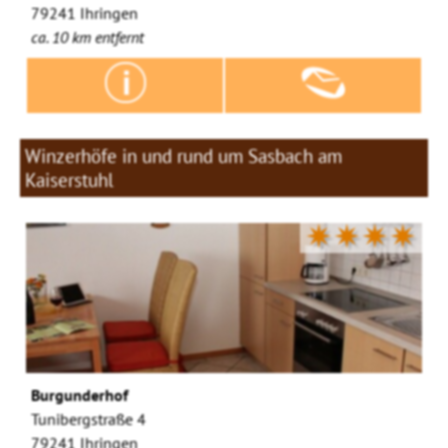
79241 Ihringen
ca. 10 km entfernt
Winzerhöfe in und rund um Sasbach am
Kaiserstuhl
✷✷✷✷
Burgunderhof
Tunibergstraße 4
79241 Ihringen