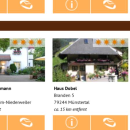
✷✷✷✷
✷✷✷✷
lmann
Haus Dobel
Branden 5
m-Niederweiler
79244 Münstertal
t
ca. 15 km entfernt