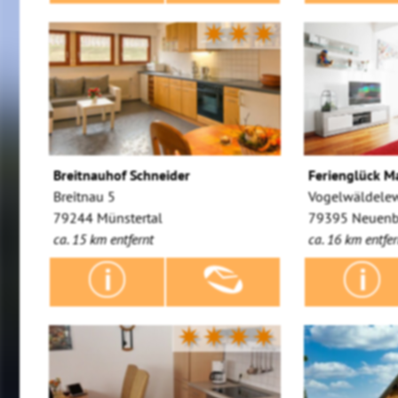
✷✷✷
Breitnauhof Schneider
Ferienglück M
Breitnau 5
Vogelwäldele
79244 Münstertal
79395 Neuenb
ca. 15 km entfernt
ca. 16 km entfer
✷✷✷✷