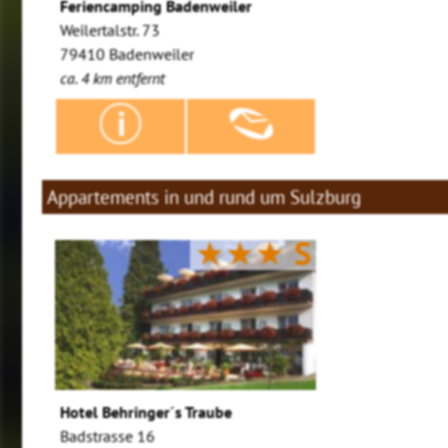
Feriencamping Badenweiler
Weilertalstr. 73
79410 Badenweiler
ca. 4 km entfernt
Appartements in und rund um Sulzburg
★★★
S
Hotel Behringer´s Traube
Badstrasse 16