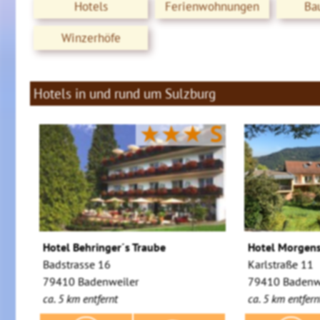
Hotels
Ferienwohnungen
Ba
Winzerhöfe
Hotels in und rund um Sulzburg
★★★
S
Hotel Behringer´s Traube
Hotel Morgen
Badstrasse 16
Karlstraße 11
79410 Badenweiler
79410 Badenw
ca. 5 km entfernt
ca. 5 km entfern