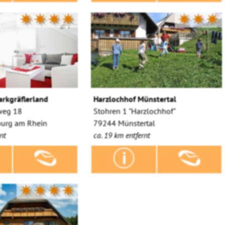
✷✷✷✷
✷✷✷
arkgräflerland
Harzlochhof Münstertal
weg 18
Stohren 1 "Harzlochhof"
urg am Rhein
79244 Münstertal
nt
ca. 19 km entfernt
✷✷✷✷