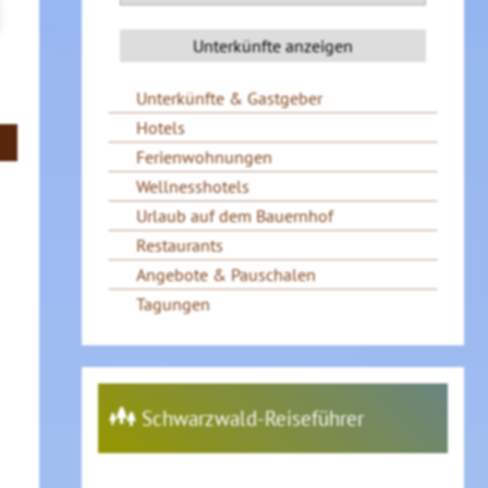
Unterkünfte & Gastgeber
Hotels
Ferienwohnungen
Wellnesshotels
Urlaub auf dem Bauernhof
Restaurants
Angebote & Pauschalen
Tagungen
Schwarzwald-Reiseführer