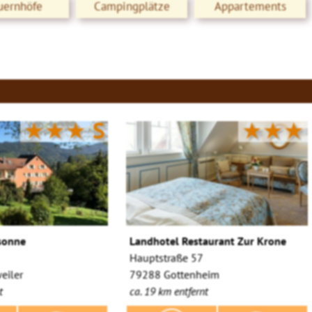
uernhöfe
Campingplätze
Appartements
★★★
S
★★★
sonne
Landhotel Restaurant Zur Krone
Hauptstraße 57
eiler
79288 Gottenheim
t
ca. 19 km entfernt