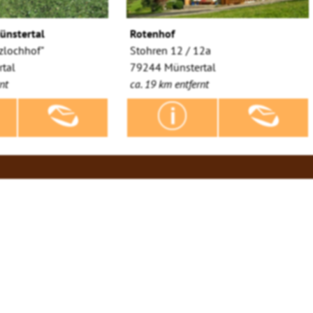
ünstertal
Rotenhof
zlochhof"
Stohren 12 / 12a
tal
79244 Münstertal
nt
ca. 19 km entfernt