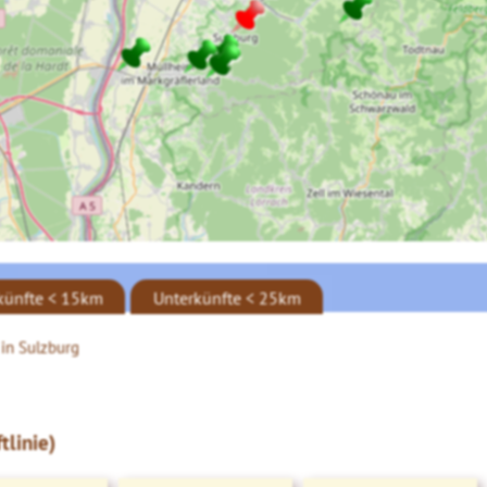
künfte < 15km
Unterkünfte < 25km
in Sulzburg
tlinie)