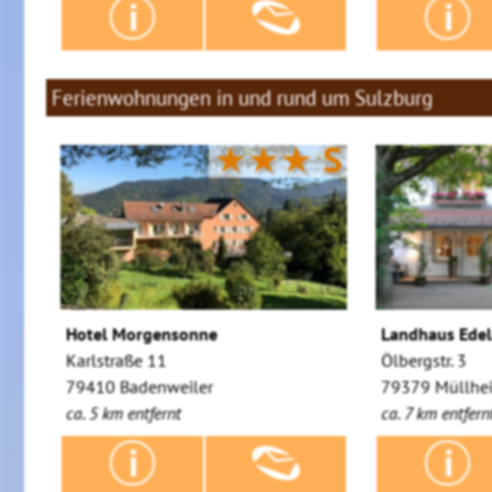
Ferienwohnungen in und rund um Sulzburg
★★★
S
Hotel Morgensonne
Landhaus Ede
Karlstraße 11
Ölbergstr. 3
79410 Badenweiler
79379 Müllhei
ca. 5 km entfernt
ca. 7 km entfern