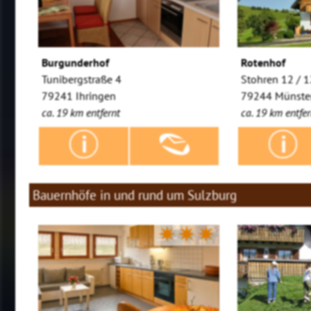
Burgunderhof
Rotenhof
Tunibergstraße 4
Stohren 12 / 
79241 Ihringen
79244 Münster
ca. 19 km entfernt
ca. 19 km entfer
Bauernhöfe in und rund um Sulzburg
✷✷✷