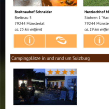
Breitnauhof Schneider
Harzlochhof M
Breitnau 5
Stohren 1 "Har
79244 Münstertal
79244 Münster
ca. 15 km entfernt
ca. 19 km entfer
Campingplätze in und rund um Sulzburg
★★★★