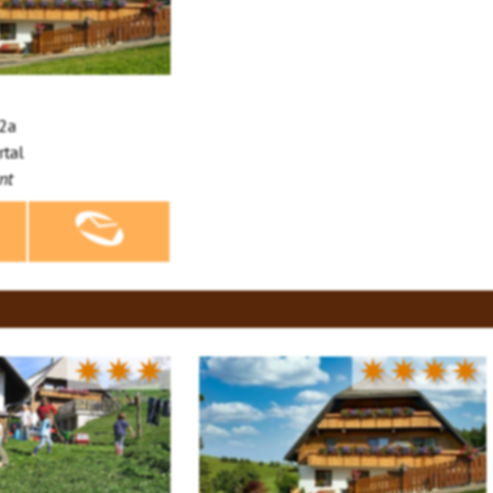
12a
tal
nt
✷✷✷
✷✷✷✷