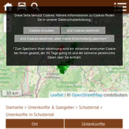
Diese Seite benutzt Cookies. Nähere Informationen zu Cookies finden
+
Sie in unserer
Datenschutzerklärung
.
Schwarzwald
Geniessen
−
Cookies erlauben
Alle Cookies ablehnen
Alle Cookies ablehnen, aber meine Entscheidung speichern *
* Zum Speichern Ihrer Ablehnung wird ein einzelner anonymer Cookie
bei Ihnen gesetzt, der 30 Tage gültig ist und der keinerlei persönliche
Daten über Sie enthält.
30 km
Leaflet
|
©
OpenStreetMap
contributors
Startseite >
Unterkünfte & Gastgeber >
Schuttertal >
Unterkünfte in Schuttertal
Ort
Unterkünfte