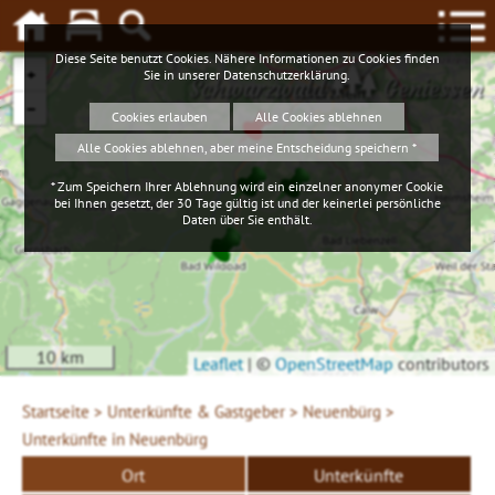
Diese Seite benutzt Cookies. Nähere Informationen zu Cookies finden
+
Sie in unserer
Datenschutzerklärung
.
Schwarzwald
Geniessen
−
Cookies erlauben
Alle Cookies ablehnen
Alle Cookies ablehnen, aber meine Entscheidung speichern *
* Zum Speichern Ihrer Ablehnung wird ein einzelner anonymer Cookie
bei Ihnen gesetzt, der 30 Tage gültig ist und der keinerlei persönliche
Daten über Sie enthält.
10 km
Leaflet
|
©
OpenStreetMap
contributors
Startseite >
Unterkünfte & Gastgeber >
Neuenbürg >
Unterkünfte in Neuenbürg
Ort
Unterkünfte