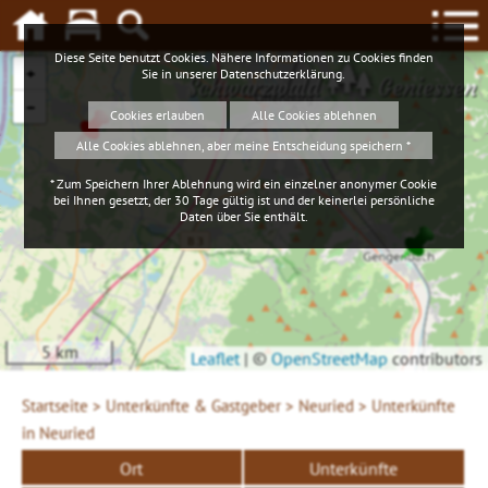
Diese Seite benutzt Cookies. Nähere Informationen zu Cookies finden
+
Sie in unserer
Datenschutzerklärung
.
Schwarzwald
Geniessen
−
Cookies erlauben
Alle Cookies ablehnen
Alle Cookies ablehnen, aber meine Entscheidung speichern *
* Zum Speichern Ihrer Ablehnung wird ein einzelner anonymer Cookie
bei Ihnen gesetzt, der 30 Tage gültig ist und der keinerlei persönliche
Daten über Sie enthält.
5 km
Leaflet
|
©
OpenStreetMap
contributors
Startseite >
Unterkünfte & Gastgeber >
Neuried >
Unterkünfte
in Neuried
Ort
Unterkünfte