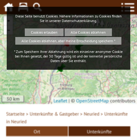
Diese Seite benutzt Cookies. Nähere Informationen zu Cookies finden
+
Sie in unserer
Datenschutzerklärung
.
Schwarzwald
Geniessen
−
Cookies erlauben
Alle Cookies ablehnen
Alle Cookies ablehnen, aber meine Entscheidung speichern *
* Zum Speichern Ihrer Ablehnung wird ein einzelner anonymer Cookie
bei Ihnen gesetzt, der 30 Tage gültig ist und der keinerlei persönliche
Daten über Sie enthält.
30 km
Leaflet
|
©
OpenStreetMap
contributors
Startseite >
Unterkünfte & Gastgeber >
Neuried >
Unterkünfte
in Neuried
Ort
Unterkünfte