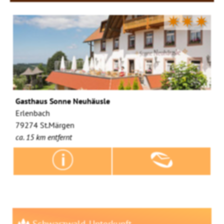
✷✷✷
Gasthaus Sonne Neuhäusle
Erlenbach
79274 St.Märgen
ca. 15 km entfernt
Schwarzwald-Unterkunft