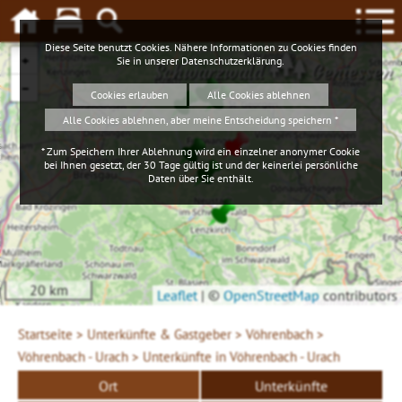
Diese Seite benutzt Cookies. Nähere Informationen zu Cookies finden
+
Sie in unserer
Datenschutzerklärung
.
Schwarzwald
Geniessen
−
Cookies erlauben
Alle Cookies ablehnen
Alle Cookies ablehnen, aber meine Entscheidung speichern *
* Zum Speichern Ihrer Ablehnung wird ein einzelner anonymer Cookie
bei Ihnen gesetzt, der 30 Tage gültig ist und der keinerlei persönliche
Daten über Sie enthält.
20 km
Leaflet
|
©
OpenStreetMap
contributors
Startseite >
Unterkünfte & Gastgeber >
Vöhrenbach >
Vöhrenbach - Urach >
Unterkünfte in Vöhrenbach - Urach
Ort
Unterkünfte