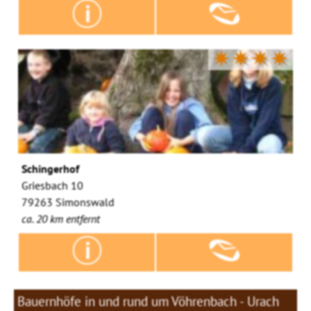
✷✷✷✷
Schingerhof
Griesbach 10
79263 Simonswald
ca. 20 km entfernt
Bauernhöfe in und rund um Vöhrenbach - Urach