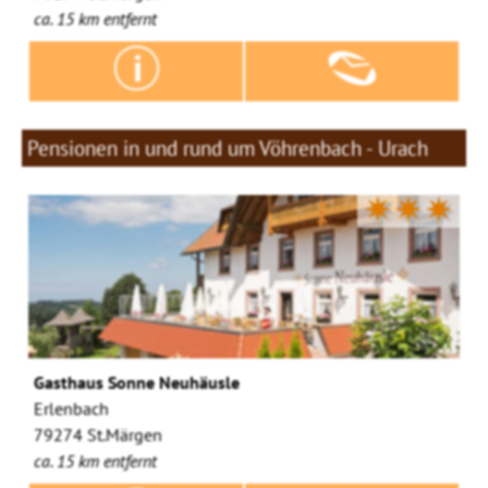
ca. 15 km entfernt
Pensionen in und rund um Vöhrenbach - Urach
✷✷✷
Gasthaus Sonne Neuhäusle
Erlenbach
79274 St.Märgen
ca. 15 km entfernt