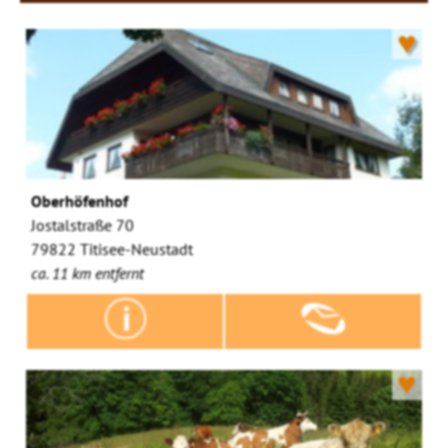
♥
Oberhöfenhof
Jostalstraße 70
79822 Titisee-Neustadt
ca. 11 km entfernt
♥