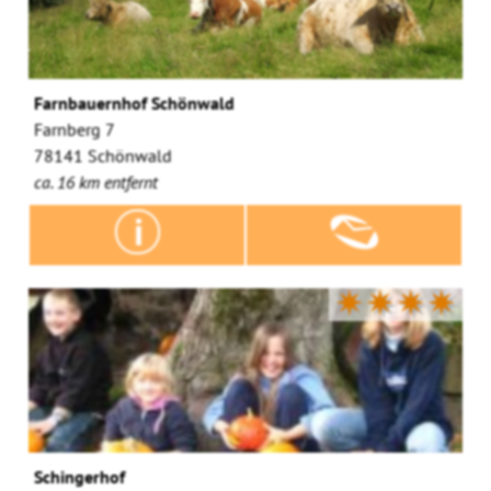
Farnbauernhof Schönwald
Farnberg 7
78141 Schönwald
ca. 16 km entfernt
✷✷✷✷
Schingerhof