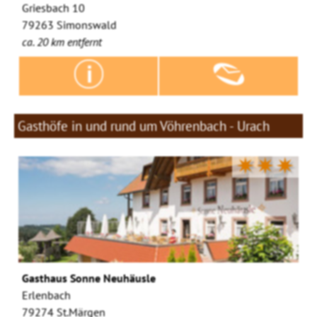
Griesbach 10
79263 Simonswald
ca. 20 km entfernt
Gasthöfe in und rund um Vöhrenbach - Urach
✷✷✷
Gasthaus Sonne Neuhäusle
Erlenbach
79274 St.Märgen