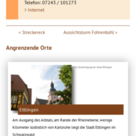
Telefon: 07243 / 101273
> Internet
Streckereck
Aussichtsturm Fohrenbühl
Angrenzende Orte
Bild: Mit freundlicher Genehmigung der Stadt Ettlingen
Ettlingen
Am Ausgang des Albtals, am Rande der Rheinebene, wenige
Kilometer südöstlich von Karlsruhe liegt die Stadt Ettlingen im
Schwarzwald