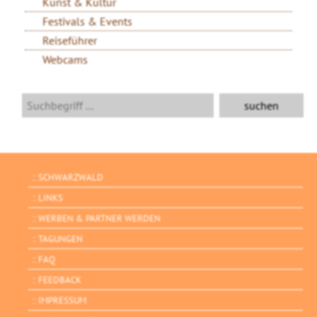
Kunst & Kultur
Festivals & Events
Reiseführer
Webcams
SCHWARZWALD
LINKS
WERBEN & PARTNER WERDEN
TAGUNGEN
FAQ
FEEDBACK
IMPRESSUM