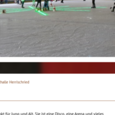
thalle Herrischried
nkt für Jung und Alt, Sie ist eine Disco, eine Arena und vieles