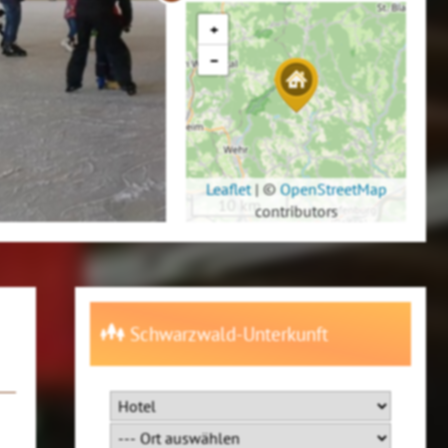
+
−
Leaflet
|
©
OpenStreetMap
10 km
contributors
Schwarzwald-Unterkunft