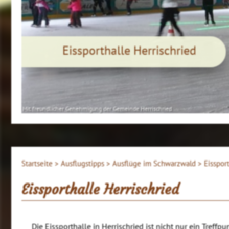
Eissporthalle Herrischried
Mit freundlicher Genehmigung der Gemeinde Herrischried
Startseite >
Ausflugstipps >
Ausflüge im Schwarzwald >
Eisspor
Eissporthalle Herrischried
Die Eissporthalle in Herrischried ist nicht nur ein Treffpu