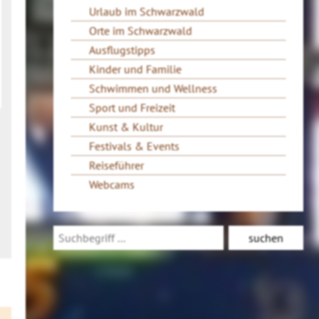
Urlaub im Schwarzwald
Orte im Schwarzwald
Ausflugstipps
Kinder und Familie
Schwimmen und Wellness
Sport und Freizeit
Kunst & Kultur
Festivals & Events
Reiseführer
Webcams