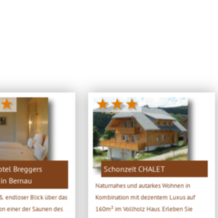
★
★★★
tel Breggers
Schonzeit CHALET
in Bernau
Naturnahes und autarkes Wohnen in
& endloser Blick über das
Kombination mit dezentem Luxus auf
von einer der Saunen des
160m² im Vollholz Haus. Erleben Sie