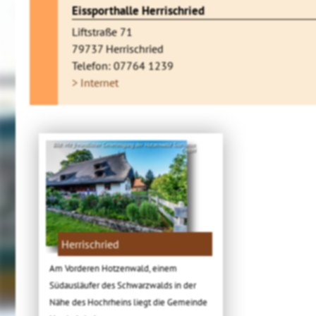
Eissporthalle Herrischried
Liftstraße 71
79737 Herrischried
Telefon: 07764 1239
> Internet
Bild: Mit freundlicher Genehmigung der Hotzenwald Tourismus
GmbH
Herrischried
Am Vorderen Hotzenwald, einem
Südausläufer des Schwarzwalds in der
Nähe des Hochrheins liegt die Gemeinde