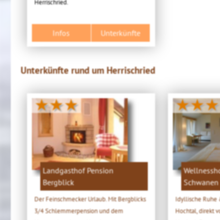
Herrischried.
Infos
Unterkünfte
Unterkünfte rund um Herrischried
★★★
★★★
Landgasthof Pension
Wellnessho
Bergblick
Schwanen 
Der Feinschmecker Urlaub. Mit Bergblicks
Idyllische Ruhe 
3/4 Schlemmerpension und dem
Hochtal, direkt 