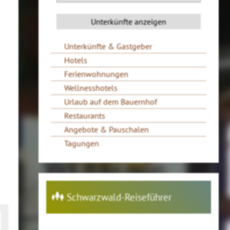
Unterkünfte & Gastgeber
Hotels
Ferienwohnungen
Wellnesshotels
Urlaub auf dem Bauernhof
Restaurants
Angebote & Pauschalen
Tagungen
Schwarzwald-Reiseführer