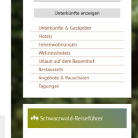
Unterkünfte & Gastgeber
Hotels
Ferienwohnungen
Wellnesshotels
Urlaub auf dem Bauernhof
Restaurants
Angebote & Pauschalen
Tagungen
Schwarzwald-Reiseführer