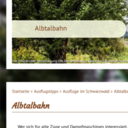
Albtalbahn
Mit freundlicher Genehmigung von Dampfnostalgie Karlsruhe | © Daniel Saarb
Startseite >
Ausflugstipps >
Ausflüge im Schwarzwald >
Albtalb
Albtalbahn
Wer sich für alte Züge und Dampfmaschinen interessiert, i