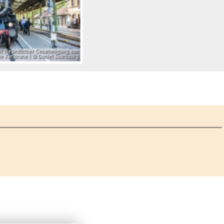
Mit freundlicher Genehmigung von
e Karlsruhe | © Daniel Saarbourg