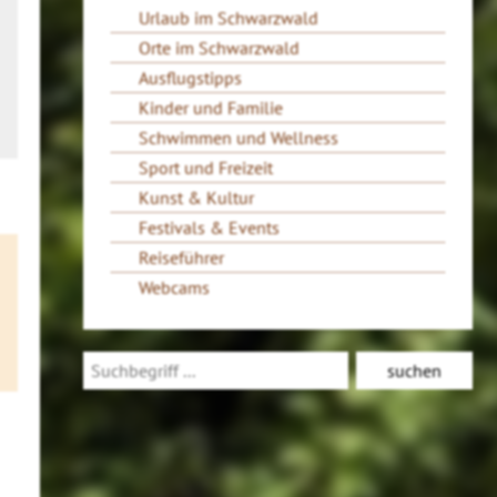
Urlaub im Schwarzwald
Orte im Schwarzwald
Ausflugstipps
Kinder und Familie
Schwimmen und Wellness
Sport und Freizeit
Kunst & Kultur
Festivals & Events
Reiseführer
Webcams