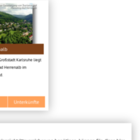
icher Genehmigung von Tourismus und
Marketing Bad Herrenalb
nalb
Großstadt Karlsruhe liegt
ad Herrenalb im
d.
Unterkünfte