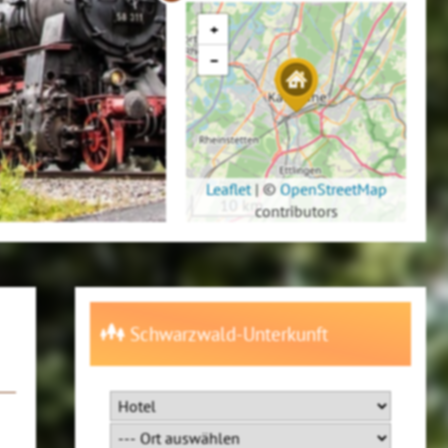
+
−
Leaflet
|
©
OpenStreetMap
10 km
contributors
Schwarzwald-Unterkunft