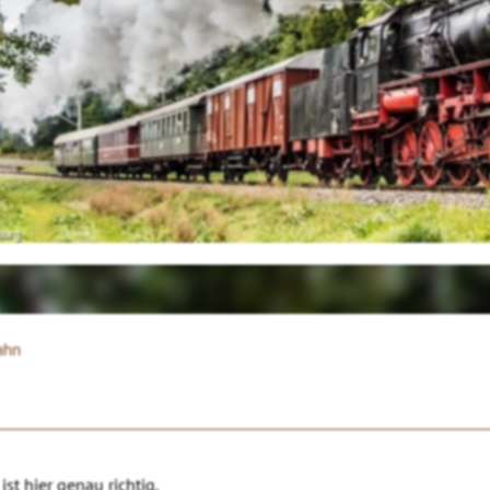
ourg
ahn
st hier genau richtig.