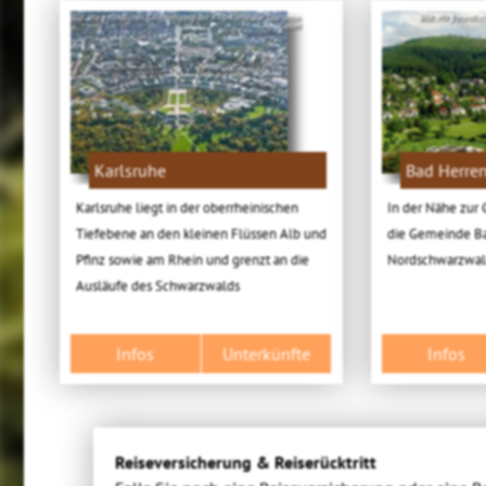
Bild: Mit freundlicher Genehmigung der KTG Karlsruhe Tourismus
Bild: Mit freundl
GmbH
Karlsruhe
Bad Herre
Karlsruhe liegt in der oberrheinischen
In der Nähe zur 
Tiefebene an den kleinen Flüssen Alb und
die Gemeinde B
Pfinz sowie am Rhein und grenzt an die
Nordschwarzwal
Ausläufe des Schwarzwalds
Infos
Unterkünfte
Infos
Reiseversicherung & Reiserücktritt