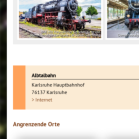
Bild: Mit freundlicher Genehmigung von
Bild: 
Dampfnostalgie Karlsruhe | © Daniel Saarbourg
Dampfnostalgi
Albtalbahn
Karlsruhe Hauptbahnhof
76137 Karlsruhe
> Internet
Angrenzende Orte