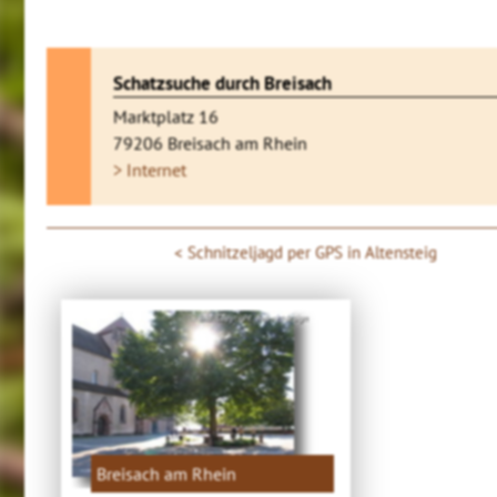
Schatzsuche durch Breisach
Marktplatz 16
79206 Breisach am Rhein
> Internet
Schnitzeljagd per GPS in Altensteig
Bild: Copyright. 4ws-netdesign
Breisach am Rhein