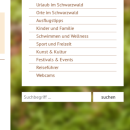
Urlaub im Schwarzwald
Orte im Schwarzwald
Ausflugstipps
Kinder und Familie
Schwimmen und Wellness
Sport und Freizeit
Kunst & Kultur
Festivals & Events
Reiseführer
Webcams