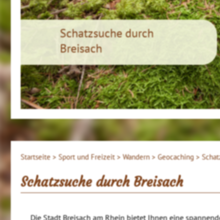
Schatzsuche durch
Breisach
Startseite >
Sport und Freizeit >
Wandern >
Geocaching >
Schat
Schatzsuche durch Breisach
Die Stadt Breisach am Rhein bietet Ihnen eine spannend