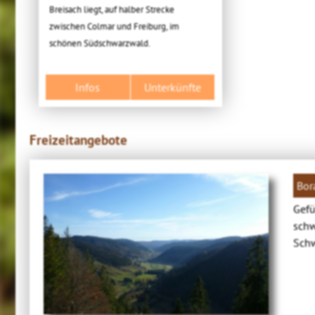
Breisach liegt, auf halber Strecke
zwischen Colmar und Freiburg, im
schönen Südschwarzwald.
Infos
Unterkünfte
Freizeitangebote
Bor
Gefü
schw
Sch