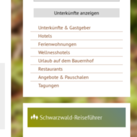
Unterkünfte & Gastgeber
Hotels
Ferienwohnungen
Wellnesshotels
Urlaub auf dem Bauernhof
Restaurants
Angebote & Pauschalen
Tagungen
Schwarzwald-Reiseführer