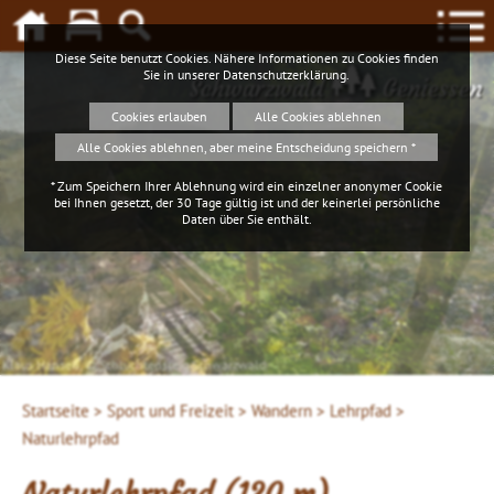
Diese Seite benutzt Cookies. Nähere Informationen zu Cookies finden
Sie in unserer
Datenschutzerklärung
.
Schwarzwald
Geniessen
Cookies erlauben
Alle Cookies ablehnen
Alle Cookies ablehnen, aber meine Entscheidung speichern *
* Zum Speichern Ihrer Ablehnung wird ein einzelner anonymer Cookie
bei Ihnen gesetzt, der 30 Tage gültig ist und der keinerlei persönliche
Daten über Sie enthält.
Klaus Hansen, © Schluchtensteig Schwarzwald
Startseite >
Sport und Freizeit >
Wandern >
Lehrpfad >
Naturlehrpfad