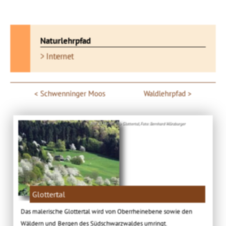
Naturlehrpfad
> Internet
Schwenninger Moos
Waldlehrpfad
Bild: © Tourist-Info Glottertal, Foto: Bernhard Würzburger
Glottertal
Das malerische Glottertal wird von Oberrheinebene sowie den
Wäldern und Bergen des Südschwarzwaldes umringt.