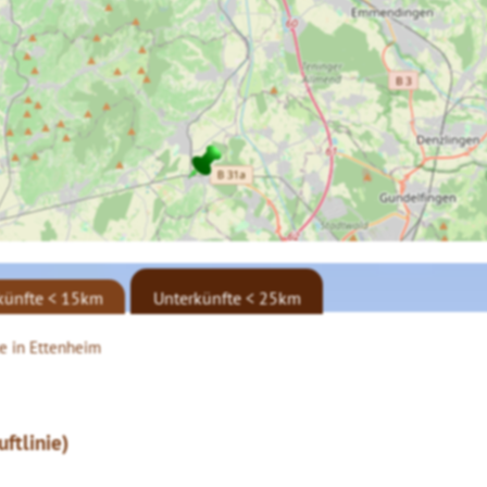
künfte < 15km
Unterkünfte < 25km
e in Ettenheim
ftlinie)