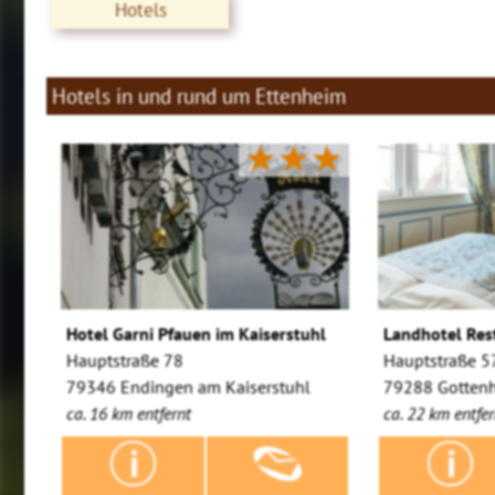
Hotels
Hotels in und rund um Ettenheim
★★★
Hotel Garni Pfauen im Kaiserstuhl
Landhotel Res
Hauptstraße 78
Hauptstraße 5
79346 Endingen am Kaiserstuhl
79288 Gotten
ca. 16 km entfernt
ca. 22 km entfer