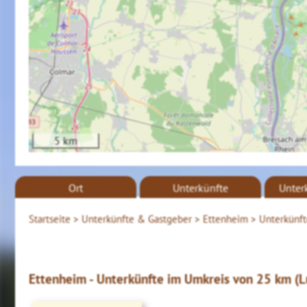
5 km
Ort
Unterkünfte
Unter
Startseite >
Unterkünfte & Gastgeber >
Ettenheim >
Unterkünft
Ettenheim - Unterkünfte im Umkreis von 25 km (Lu