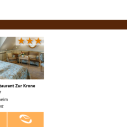
★★★
taurant Zur Krone
7
heim
nt