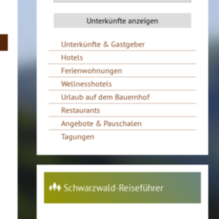
Unterkünfte & Gastgeber
Hotels
Ferienwohnungen
Wellnesshotels
Urlaub auf dem Bauernhof
Restaurants
Angebote & Pauschalen
Tagungen
Schwarzwald-Reiseführer