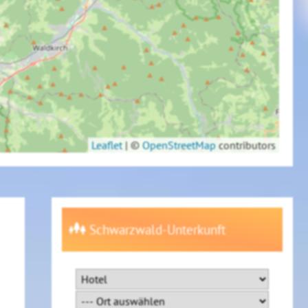
Leaflet
|
©
OpenStreetMap
contributors
Schwarzwald-Unterkunft