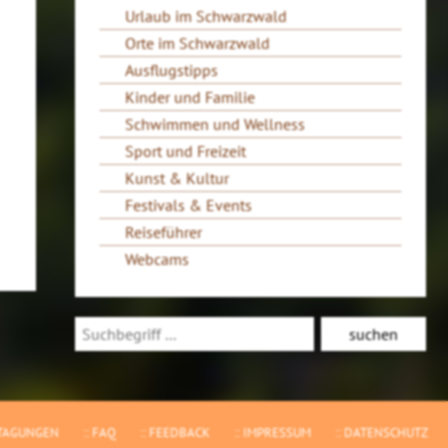
Urlaub im Schwarzwald
Orte im Schwarzwald
Ausflugstipps
Kinder und Familie
Schwimmen und Wellness
Sport und Freizeit
Kunst & Kultur
Festivals & Events
Reiseführer
Webcams
TAGUNGEN
FAQ
FEEDBACK
IMPRESSUM
DATENSCHUTZ