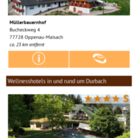
Müllerbauernhof
Bucheckweg 4
77728 Oppenau-Maisach
ca. 23 km entfernt
Wellnesshotels in und rund um Durbach
★★★★
S