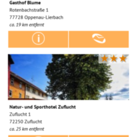
Gasthof Blume
Rotenbachstraße 1
77728 Oppenau-Lierbach
ca. 19 km entfernt
★★★
Natur- und Sporthotel Zuflucht
Zuflucht 1
72250 Zuflucht
ca. 25 km entfernt