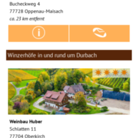
Bucheckweg 4
77728 Oppenau-Maisach
ca. 23 km entfernt
Winzerhöfe in und rund um Durbach
✷✷✷✷
Weinbau Huber
Schlatten 11
77704 Oberkirch