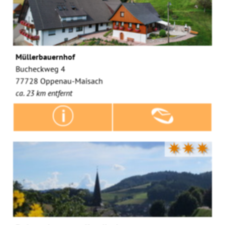
Müllerbauernhof
Bucheckweg 4
77728 Oppenau-Maisach
ca. 23 km entfernt
✷✷✷