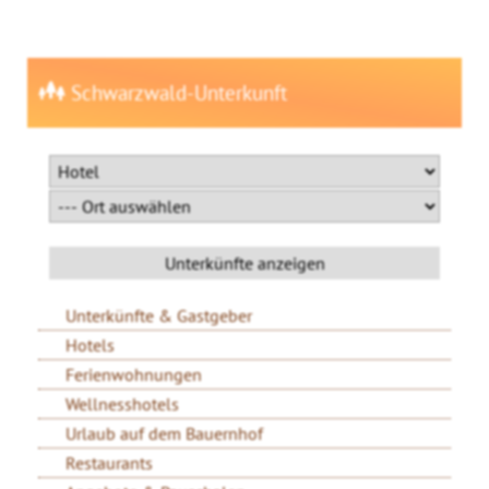
Schwarzwald-Unterkunft
Unterkünfte & Gastgeber
Hotels
Ferienwohnungen
Wellnesshotels
Urlaub auf dem Bauernhof
Restaurants