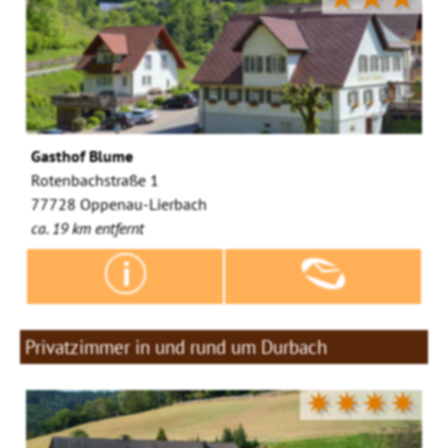
Gasthof Blume
Rotenbachstraße 1
77728 Oppenau-Lierbach
ca. 19 km entfernt
Privatzimmer in und rund um Durbach
✷✷✷✷