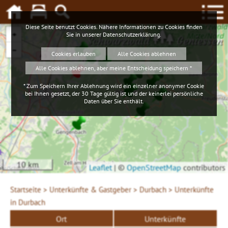
Diese Seite benutzt Cookies. Nähere Informationen zu Cookies finden
+
Sie in unserer
Datenschutzerklärung
.
Schwarzwald
Geniessen
−
Cookies erlauben
Alle Cookies ablehnen
Alle Cookies ablehnen, aber meine Entscheidung speichern *
* Zum Speichern Ihrer Ablehnung wird ein einzelner anonymer Cookie
bei Ihnen gesetzt, der 30 Tage gültig ist und der keinerlei persönliche
Daten über Sie enthält.
10 km
Leaflet
|
©
OpenStreetMap
contributors
Startseite >
Unterkünfte & Gastgeber >
Durbach >
Unterkünfte
in Durbach
Ort
Unterkünfte