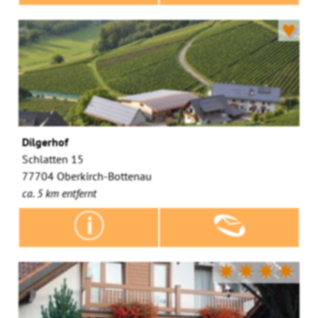
♥
Dilgerhof
Schlatten 15
77704 Oberkirch-Bottenau
ca. 5 km entfernt
✷✷✷✷