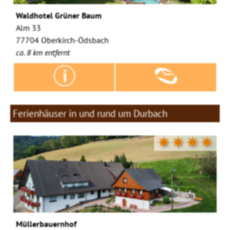
Waldhotel Grüner Baum
Alm 33
77704 Oberkirch-Ödsbach
ca. 8 km entfernt
Ferienhäuser in und rund um Durbach
✷✷✷✷
Müllerbauernhof