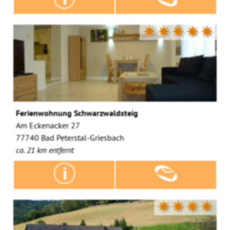
✷✷✷✷✷
Ferienwohnung Schwarzwaldsteig
Am Eckenacker 27
77740 Bad Peterstal-Griesbach
ca. 21 km entfernt
✷✷✷✷