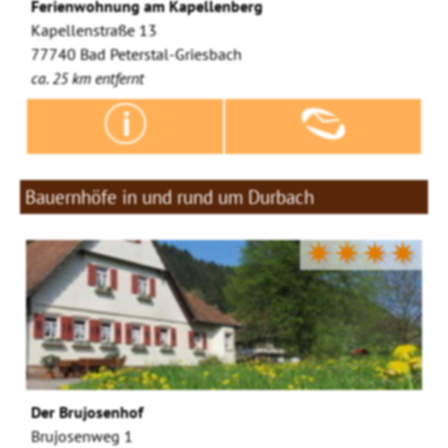
Ferienwohnung am Kapellenberg
Kapellenstraße 13
77740 Bad Peterstal-Griesbach
ca. 25 km entfernt
Bauernhöfe in und rund um Durbach
✷✷✷✷
Der Brujosenhof
Brujosenweg 1