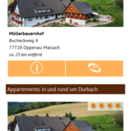
Müllerbauernhof
Bucheckweg 4
77728 Oppenau-Maisach
ca. 23 km entfernt
Appartements in und rund um Durbach
✷✷✷✷