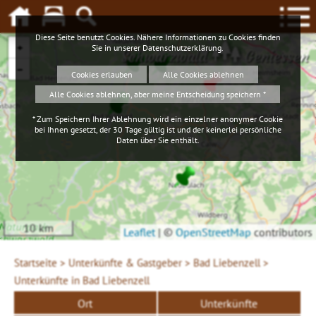
Diese Seite benutzt Cookies. Nähere Informationen zu Cookies finden
+
Sie in unserer
Datenschutzerklärung
.
Schwarzwald
Geniessen
−
Cookies erlauben
Alle Cookies ablehnen
Alle Cookies ablehnen, aber meine Entscheidung speichern *
* Zum Speichern Ihrer Ablehnung wird ein einzelner anonymer Cookie
bei Ihnen gesetzt, der 30 Tage gültig ist und der keinerlei persönliche
Daten über Sie enthält.
10 km
Leaflet
|
©
OpenStreetMap
contributors
Startseite >
Unterkünfte & Gastgeber >
Bad Liebenzell >
Unterkünfte in Bad Liebenzell
Ort
Unterkünfte