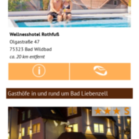
Wellnesshotel Rothfuß
Olgastraße 47
75323 Bad Wildbad
ca. 20 km entfernt
Gasthöfe in und rund um Bad Liebenzell
★★★
S