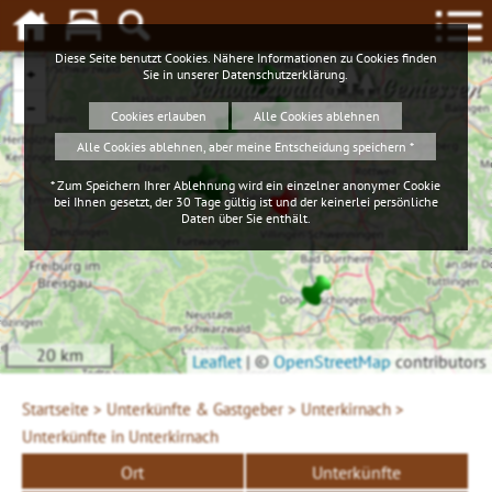
Diese Seite benutzt Cookies. Nähere Informationen zu Cookies finden
+
Sie in unserer
Datenschutzerklärung
.
Schwarzwald
Geniessen
−
Cookies erlauben
Alle Cookies ablehnen
Alle Cookies ablehnen, aber meine Entscheidung speichern *
* Zum Speichern Ihrer Ablehnung wird ein einzelner anonymer Cookie
bei Ihnen gesetzt, der 30 Tage gültig ist und der keinerlei persönliche
Daten über Sie enthält.
20 km
Leaflet
|
©
OpenStreetMap
contributors
Startseite >
Unterkünfte & Gastgeber >
Unterkirnach >
Unterkünfte in Unterkirnach
Ort
Unterkünfte