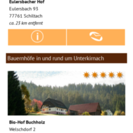
Eulersbacher Hof
Eulersbach 93
77761 Schiltach
ca. 23 km entfernt
Bauernhöfe in und rund um Unterkirnach
✷✷✷✷✷
Bio-Hof Buchholz
Welschdorf 2