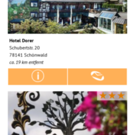
Hotel Dorer
Schubertstr. 20
78141 Schönwald
ca. 19 km entfernt
★★★