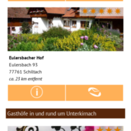
✷✷✷✷✷
Eulersbacher Hof
Eulersbach 93
77761 Schiltach
ca. 23 km entfernt
Gasthöfe in und rund um Unterkirnach
★★★