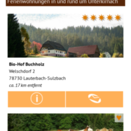
Ferienwohnungen in und rund um Unterkirnach
✷✷✷✷✷
Bio-Hof Buchholz
Welschdorf 2
78730 Lauterbach-Sulzbach
ca. 17 km entfernt
♥