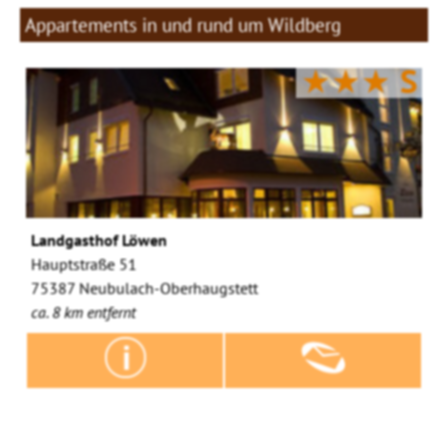
Appartements in und rund um Wildberg
★★★
S
Landgasthof Löwen
Hauptstraße 51
75387 Neubulach-Oberhaugstett
ca. 8 km entfernt