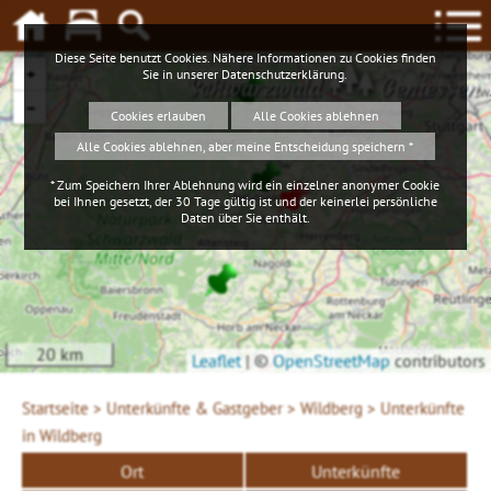
Diese Seite benutzt Cookies. Nähere Informationen zu Cookies finden
+
Sie in unserer
Datenschutzerklärung
.
Schwarzwald
Geniessen
−
Cookies erlauben
Alle Cookies ablehnen
Alle Cookies ablehnen, aber meine Entscheidung speichern *
* Zum Speichern Ihrer Ablehnung wird ein einzelner anonymer Cookie
bei Ihnen gesetzt, der 30 Tage gültig ist und der keinerlei persönliche
Daten über Sie enthält.
20 km
Leaflet
|
©
OpenStreetMap
contributors
Startseite >
Unterkünfte & Gastgeber >
Wildberg >
Unterkünfte
in Wildberg
Ort
Unterkünfte