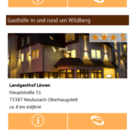
Gasthöfe in und rund um Wildberg
★★★
S
Landgasthof Löwen
Hauptstraße 51
75387 Neubulach-Oberhaugstett
ca. 8 km entfernt