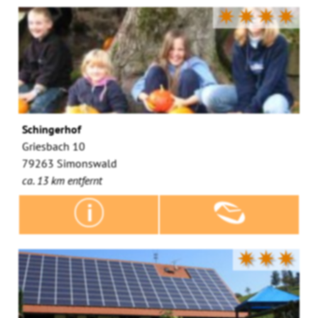
✷✷✷✷
Schingerhof
Griesbach 10
79263 Simonswald
ca. 13 km entfernt
✷✷✷