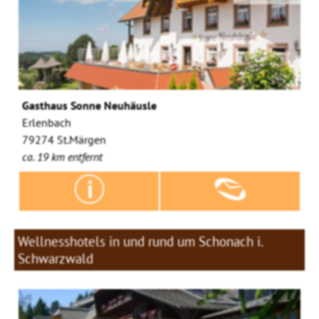
Gasthaus Sonne Neuhäusle
Erlenbach
79274 St.Märgen
ca. 19 km entfernt
Wellnesshotels in und rund um Schonach i.
Schwarzwald