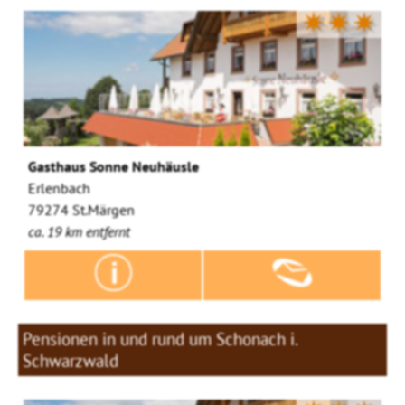
✷✷✷
Gasthaus Sonne Neuhäusle
Erlenbach
79274 St.Märgen
ca. 19 km entfernt
Pensionen in und rund um Schonach i.
Schwarzwald