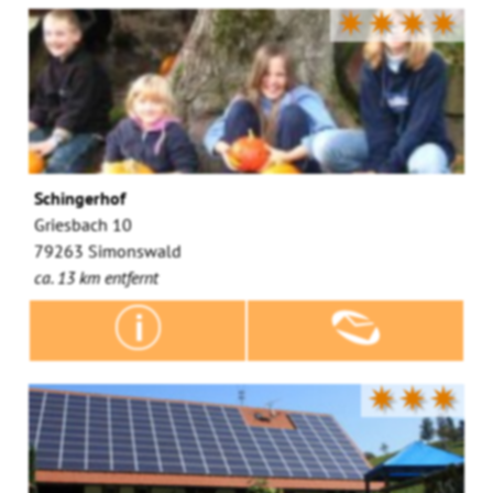
✷✷✷✷
Schingerhof
Griesbach 10
79263 Simonswald
ca. 13 km entfernt
✷✷✷