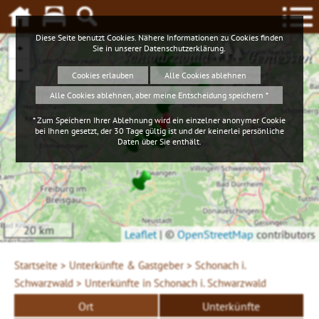
Diese Seite benutzt Cookies. Nähere Informationen zu Cookies finden
+
Sie in unserer
Datenschutzerklärung
.
Schwarzwald
Geniessen
−
Cookies erlauben
Alle Cookies ablehnen
Alle Cookies ablehnen, aber meine Entscheidung speichern *
* Zum Speichern Ihrer Ablehnung wird ein einzelner anonymer Cookie
bei Ihnen gesetzt, der 30 Tage gültig ist und der keinerlei persönliche
Daten über Sie enthält.
20 km
Leaflet
|
©
OpenStreetMap
contributors
Startseite >
Unterkünfte & Gastgeber >
Schonach i.
Schwarzwald >
Unterkünfte in Schonach i. Schwarzwald
Ort
Unterkünfte