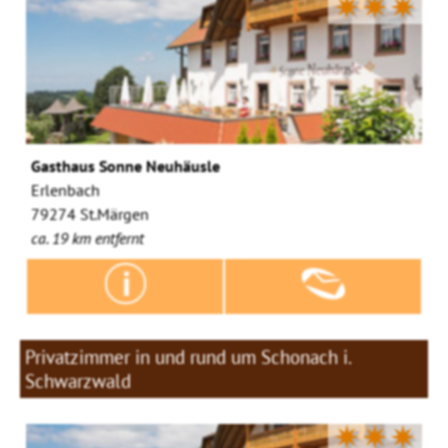
✷✷✷
Gasthaus Sonne Neuhäusle
Erlenbach
79274 St.Märgen
ca. 19 km entfernt
Privatzimmer in und rund um Schonach i.
Schwarzwald
✷✷✷