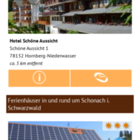
Hotel Schöne Aussicht
Schöne Aussicht 1
78132 Hornberg-Niederwasser
ca. 5 km entfernt
Ferienhäuser in und rund um Schonach i.
Schwarzwald
✷✷✷