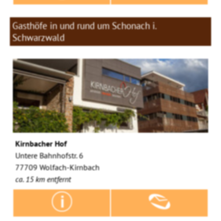
Gasthöfe in und rund um Schonach i.
Schwarzwald
Kirnbacher Hof
Untere Bahnhofstr. 6
77709 Wolfach-Kirnbach
ca. 15 km entfernt