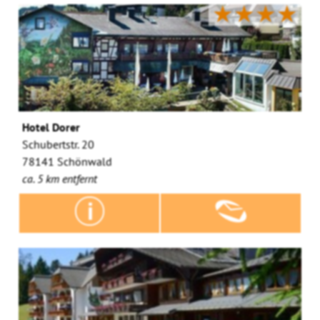
★★★★
Hotel Dorer
Schubertstr. 20
78141 Schönwald
ca. 5 km entfernt