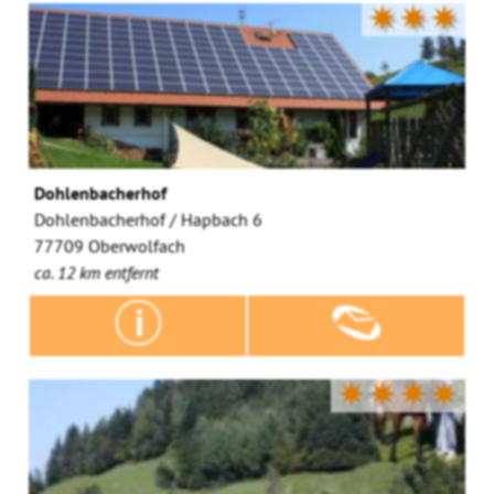
✷✷✷
Dohlenbacherhof
Dohlenbacherhof / Hapbach 6
77709 Oberwolfach
ca. 12 km entfernt
✷✷✷✷