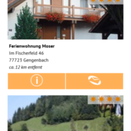
Ferienwohnung Moser
Im Fischerfeld 46
77723 Gengenbach
ca. 12 km entfernt
✷✷✷✷