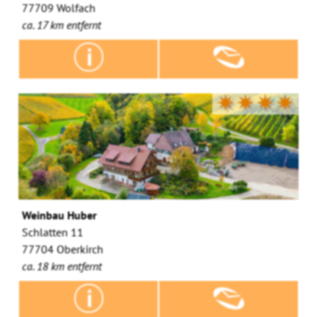
77709 Wolfach
ca. 17 km entfernt
✷✷✷✷
Weinbau Huber
Schlatten 11
77704 Oberkirch
ca. 18 km entfernt