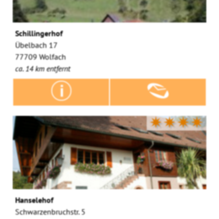
Schillingerhof
Übelbach 17
77709 Wolfach
ca. 14 km entfernt
✷✷✷✷
Hanselehof
Schwarzenbruchstr. 5