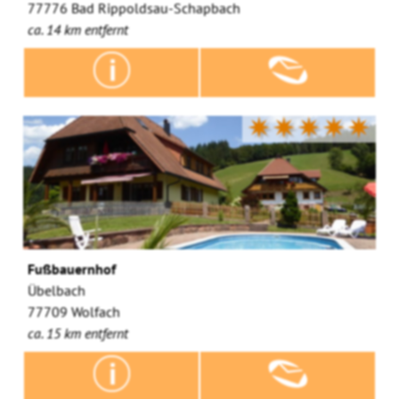
77776 Bad Rippoldsau-Schapbach
ca. 14 km entfernt
✷✷✷✷✷
Fußbauernhof
Übelbach
77709 Wolfach
ca. 15 km entfernt