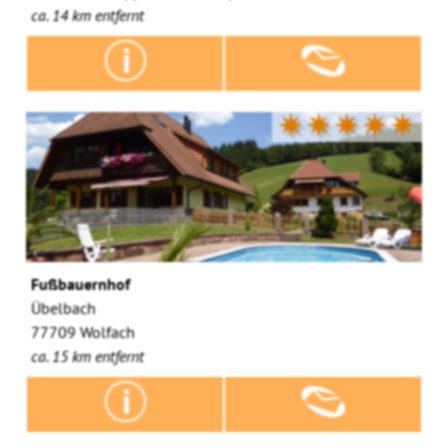
ca. 14 km entfernt
✷✷✷✷✷
Fußbauernhof
Übelbach
77709 Wolfach
ca. 15 km entfernt