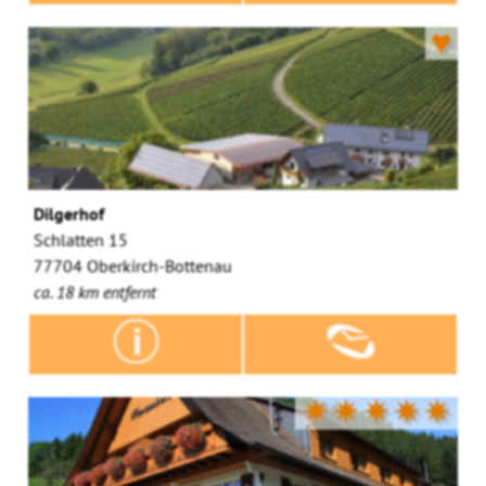
♥
Dilgerhof
Schlatten 15
77704 Oberkirch-Bottenau
ca. 18 km entfernt
✷✷✷✷✷