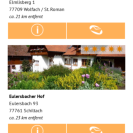
Elmlisberg 1
77709 Wolfach / St. Roman
ca. 21 km entfernt
✷✷✷✷✷
Eulersbacher Hof
Eulersbach 93
77761 Schiltach
ca. 23 km entfernt