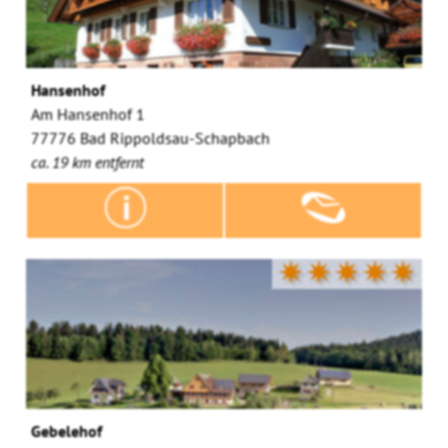
Hansenhof
Am Hansenhof 1
77776 Bad Rippoldsau-Schapbach
ca. 19 km entfernt
✷✷✷✷✷
Gebelehof