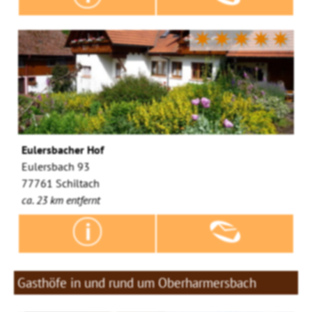
✷✷✷✷✷
Eulersbacher Hof
Eulersbach 93
77761 Schiltach
ca. 23 km entfernt
Gasthöfe in und rund um Oberharmersbach