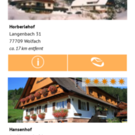
Horberlehof
Langenbach 31
77709 Wolfach
ca. 17 km entfernt
✷✷✷✷✷
Hansenhof