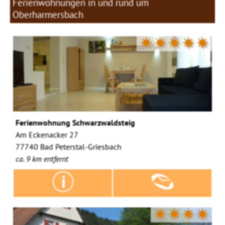
Ferienwohnungen in und rund um
Oberharmersbach
✷✷✷✷✷
Ferienwohnung Schwarzwaldsteig
Am Eckenacker 27
77740 Bad Peterstal-Griesbach
ca. 9 km entfernt
✷✷✷✷