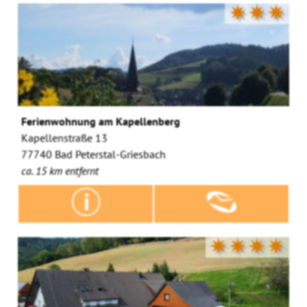
✷✷✷
Ferienwohnung am Kapellenberg
Kapellenstraße 13
77740 Bad Peterstal-Griesbach
ca. 15 km entfernt
✷✷✷✷