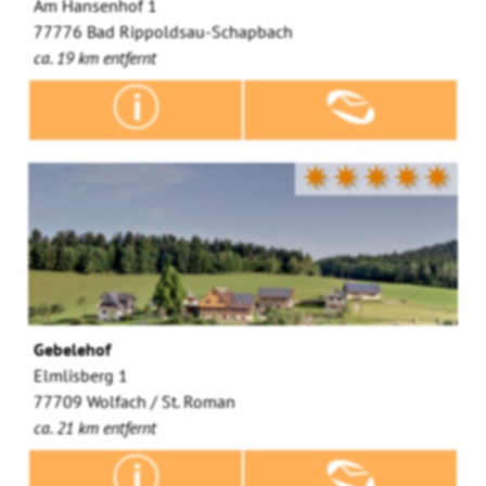
Am Hansenhof 1
77776 Bad Rippoldsau-Schapbach
ca. 19 km entfernt
✷✷✷✷✷
Gebelehof
Elmlisberg 1
77709 Wolfach / St. Roman
ca. 21 km entfernt