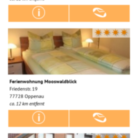
✷✷✷✷
Ferienwohnung Mooswaldblick
Friedenstr. 19
77728 Oppenau
ca. 12 km entfernt
✷✷✷✷