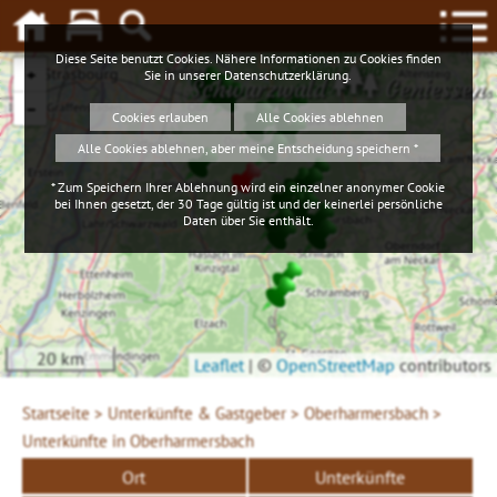
Diese Seite benutzt Cookies. Nähere Informationen zu Cookies finden
+
Sie in unserer
Datenschutzerklärung
.
Schwarzwald
Geniessen
−
Cookies erlauben
Alle Cookies ablehnen
Alle Cookies ablehnen, aber meine Entscheidung speichern *
* Zum Speichern Ihrer Ablehnung wird ein einzelner anonymer Cookie
bei Ihnen gesetzt, der 30 Tage gültig ist und der keinerlei persönliche
Daten über Sie enthält.
20 km
Leaflet
|
©
OpenStreetMap
contributors
Startseite >
Unterkünfte & Gastgeber >
Oberharmersbach >
Unterkünfte in Oberharmersbach
Ort
Unterkünfte