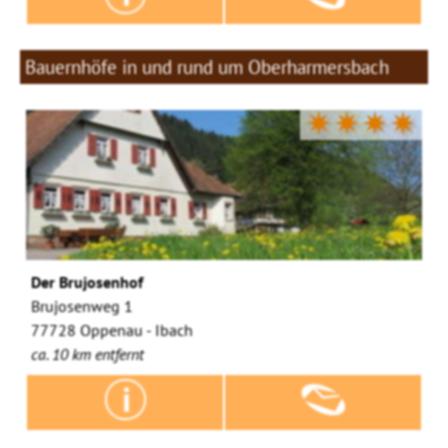
Bauernhöfe in und rund um Oberharmersbach
✷✷✷✷
Der Brujosenhof
Brujosenweg 1
77728 Oppenau - Ibach
ca. 10 km entfernt