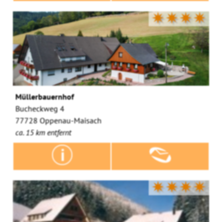
✷✷✷✷
Müllerbauernhof
Bucheckweg 4
77728 Oppenau-Maisach
ca. 15 km entfernt
✷✷✷✷