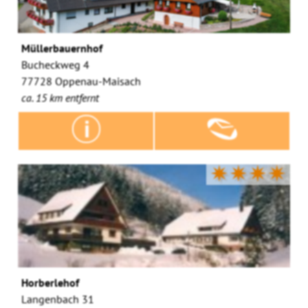
Müllerbauernhof
Bucheckweg 4
77728 Oppenau-Maisach
ca. 15 km entfernt
✷✷✷✷
Horberlehof
Langenbach 31