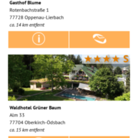
Gasthof Blume
Rotenbachstraße 1
77728 Oppenau-Lierbach
ca. 14 km entfernt
★★★★
S
Waldhotel Grüner Baum
Alm 33
77704 Oberkirch-Ödsbach
ca. 15 km entfernt