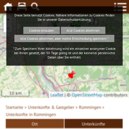
Diese Seite benutzt Cookies. Nähere Informationen zu Cookies finden
+
Sie in unserer
Datenschutzerklärung
.
Schwarzwald
Geniessen
−
Cookies erlauben
Alle Cookies ablehnen
Alle Cookies ablehnen, aber meine Entscheidung speichern *
* Zum Speichern Ihrer Ablehnung wird ein einzelner anonymer Cookie
bei Ihnen gesetzt, der 30 Tage gültig ist und der keinerlei persönliche
Daten über Sie enthält.
10 km
Leaflet
|
©
OpenStreetMap
contributors
Startseite >
Unterkünfte & Gastgeber >
Rümmingen >
Unterkünfte in Rümmingen
Ort
Unterkünfte