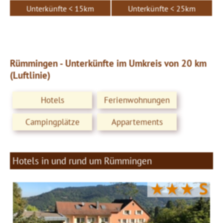
Unterkünfte < 15km
Unterkünfte < 25km
Rümmingen - Unterkünfte im Umkreis von 20 km
(Luftlinie)
Hotels
Ferienwohnungen
Campingplätze
Appartements
Hotels in und rund um Rümmingen
★★★
S