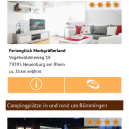
✷✷✷✷
Ferienglück Markgräflerland
Vogelwäldeleweg 18
79395 Neuenburg am Rhein
ca. 16 km entfernt
Campingplätze in und rund um Rümmingen
★★★★