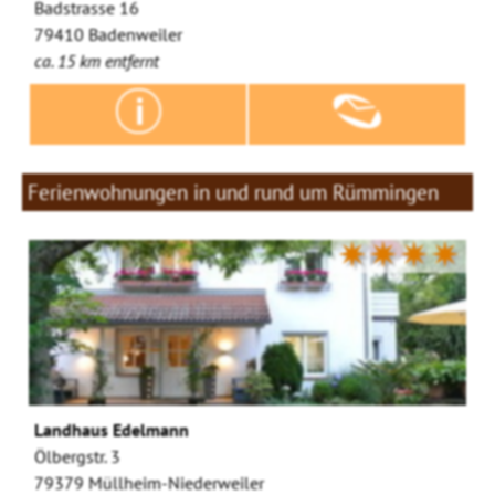
Badstrasse 16
79410 Badenweiler
ca. 15 km entfernt
Ferienwohnungen in und rund um Rümmingen
✷✷✷✷
Landhaus Edelmann
Ölbergstr. 3
79379 Müllheim-Niederweiler