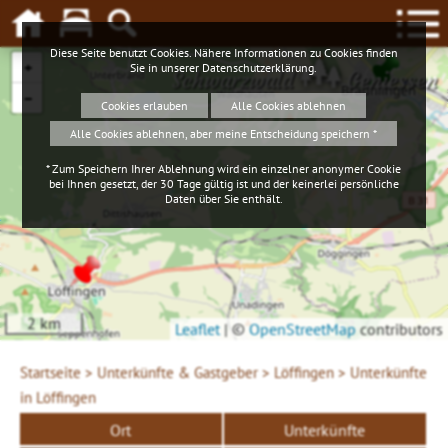
Diese Seite benutzt Cookies. Nähere Informationen zu Cookies finden
+
Sie in unserer
Datenschutzerklärung
.
Schwarzwald
Geniessen
−
Cookies erlauben
Alle Cookies ablehnen
Alle Cookies ablehnen, aber meine Entscheidung speichern *
* Zum Speichern Ihrer Ablehnung wird ein einzelner anonymer Cookie
bei Ihnen gesetzt, der 30 Tage gültig ist und der keinerlei persönliche
Daten über Sie enthält.
2 km
Leaflet
|
©
OpenStreetMap
contributors
Startseite >
Unterkünfte & Gastgeber >
Löffingen >
Unterkünfte
in Löffingen
Ort
Unterkünfte