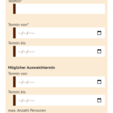
Telefon*
Termin von*
Termin bis
Möglicher Ausweichtermin
Termin von
Termin bis
max. Anzahl Personen