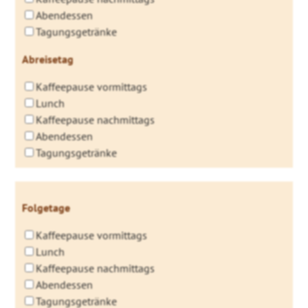
Abendessen
Tagungsgetränke
Abreisetag
Kaffeepause vormittags
Lunch
Kaffeepause nachmittags
Abendessen
Tagungsgetränke
Folgetage
Kaffeepause vormittags
Lunch
Kaffeepause nachmittags
Abendessen
Tagungsgetränke