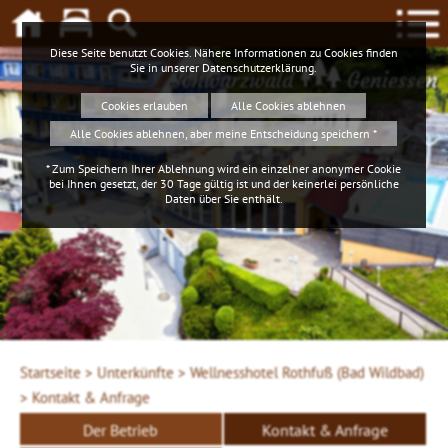
Diese Seite benutzt Cookies. Nähere Informationen zu Cookies finden
Sie in unserer
Datenschutzerklärung
.
Schwarzwald
Geniessen
Cookies erlauben
Alle Cookies ablehnen
Alle Cookies ablehnen, aber meine Entscheidung speichern *
* Zum Speichern Ihrer Ablehnung wird ein einzelner anonymer Cookie
bei Ihnen gesetzt, der 30 Tage gültig ist und der keinerlei persönliche
Daten über Sie enthält.
Startseite >
Unterkünfte >
Wellnesshotel Rothfuß (Bad Wildbad)
>
Kontakt & Anfrage
Der Betrieb
Kontakt & Anfrage