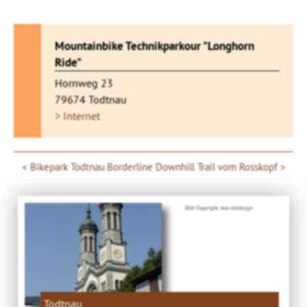
Mountainbike Technikparkour "Longhorn
Ride"
Hornweg 23
79674 Todtnau
> Internet
Bikepark Todtnau
Borderline Downhill Trail vom Rosskopf
Bild: Copyright. 4ws-netdesign
Todtnau