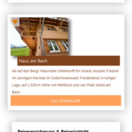
♥
Haus am Bach
Ab auf den Berg! Naturnahe Unterkunft für Urlaub, Auszeit, Freizeit
im sonnigen Hochtal im Südschwarzwald. Freistehend, in ruhiger
Lage, auf 1.020 m Höhe mit Weitblick und viel Platz direkt am
Bach.
zur Unterkunft
Reiseversicherung & Reiserücktritt