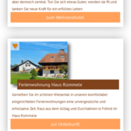
aber dennoch zentral. Tun Sie sich etwas Gutes: werden sie fit und
tanken Sie neue Kraft für ein erfülltes Leben.
zum Wellnesshotel
♥
Ferienwohnung Haus Rümmele
Genießen Sie im schönen Wiesental in unseren komfortabel
eingerichteten Ferienwohnungen eine unvergessliche und
erholsame Zeit. Raus aus dem Alltag und Durchatmen in Föhnd im
Haus Rümmele
zur Unterkunft