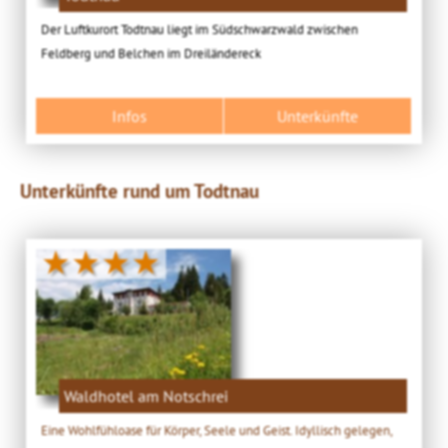
Der Luftkurort Todtnau liegt im Südschwarzwald zwischen
Feldberg und Belchen im Dreiländereck
Infos
Unterkünfte
Unterkünfte rund um Todtnau
★★★★
Waldhotel am Notschrei
Eine Wohlfühloase für Körper, Seele und Geist. Idyllisch gelegen,