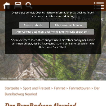
Diese Seite benutzt Cookies. Nähere Informationen zu Cookies finden
Sie in unserer
Datenschutzerklärung
.
Schwarzwald
Geniessen
Cookies erlauben
Alle Cookies ablehnen
Alle Cookies ablehnen, aber meine Entscheidung speichern *
* Zum Speichern Ihrer Ablehnung wird ein einzelner anonymer Cookie
bei Ihnen gesetzt, der 30 Tage gültig ist und der keinerlei persönliche
Daten über Sie enthält.
Klaus Hansen, © Schluchtensteig Schwarzwald
Startseite >
Sport und Freizeit >
Fahrrad >
Fahrradtouren >
Der
BureRadweg Neuried