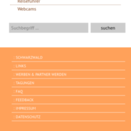
Reiseführer
Webcams
SCHWARZWALD
LINKS
WERBEN & PARTNER WERDEN
TAGUNGEN
FAQ
FEEDBACK
IMPRESSUM
DATENSCHUTZ