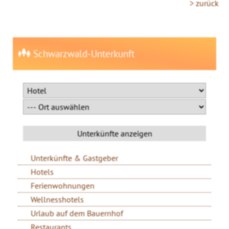
> zurück
Schwarzwald-Unterkunft
Unterkünfte & Gastgeber
Hotels
Ferienwohnungen
Wellnesshotels
Urlaub auf dem Bauernhof
Restaurants